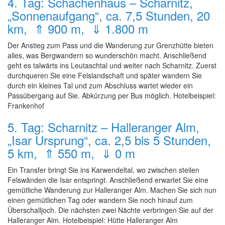
4. Tag: Schachenhaus – Scharnitz,
„Sonnenaufgang“, ca. 7,5 Stunden, 20
km, ⇑ 900 m, ⇓ 1.800 m
Der Anstieg zum Pass und die Wanderung zur Grenzhütte bieten
alles, was Bergwandern so wunderschön macht. Anschließend
geht es talwärts ins Leutaschtal und weiter nach Scharnitz. Zuerst
durchqueren Sie eine Felslandschaft und später wandern Sie
durch ein kleines Tal und zum Abschluss wartet wieder ein
Passübergang auf Sie. Abkürzung per Bus möglich. Hotelbeispiel:
Frankenhof
5. Tag: Scharnitz – Halleranger Alm,
„Isar Ursprung“, ca. 2,5 bis 5 Stunden,
5 km, ⇑ 550 m, ⇓ 0 m
Ein Transfer bringt Sie ins Karwendeltal, wo zwischen steilen
Felswänden die Isar entspringt. Anschließend erwartet Sie eine
gemütliche Wanderung zur Halleranger Alm. Machen Sie sich nun
einen gemütlichen Tag oder wandern Sie noch hinauf zum
Überschalljoch. Die nächsten zwei Nächte verbringen Sie auf der
Halleranger Alm. Hotelbeispiel: Hütte Halleranger Alm