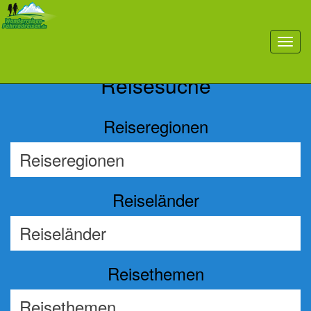
Previous
Nex
toggl
navig
Reisesuche
Reiseregionen
Reiseländer
Reisethemen