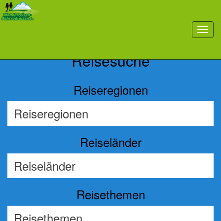
Previous
Nex
toggl
navig
Reisesuche
Reiseregionen
Reiseländer
Reisethemen