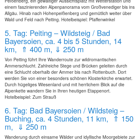
Peißenberg, ein gewaltiger Aussichtsplatz mit Wetterstation und
einem faszinierenden Alpenpanorama vom Großvenediger bis ins
Allgäu. Hinab nach Hohenpeißenberg und gemütlich weiter über
Wald und Feld nach Peiting. Hotelbeispiel: Pfaffenwinkel
5. Tag: Peiting – Wildsteig / Bad
Bayersoien, ca. 4 bis 5 Stunden, 14
km, ⇑ 400 m, ⇓ 250 m
Von Peiting führt Ihre Wanderroute zur wildromantischen
Ammerschlucht. Zahlreiche Stege und Brücken geleiten durch
eine Schlucht oberhalb der Ammer bis nach Rottenbuch. Dort
werden Sie von einer besonders schönen Klosterkirche erwartet.
Durch hügeliges Wiesenland und mit herrlichem Blick auf die
Alpenkette wandern Sie in Ihren heutigen Etappenort.
Hotelbeispiel: Zum Strauß
6. Tag: Bad Bayersoien / Wildsteig –
Buching, ca. 4 Stunden, 11 km, ⇑ 150
m, ⇓ 250 m
Wanderung durch einsame Wälder und idyllische Moorgebiete zur