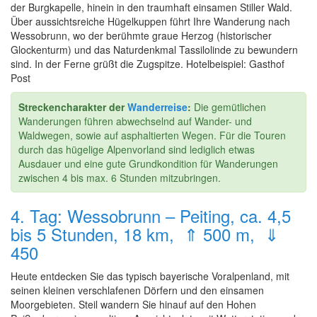
der Burgkapelle, hinein in den traumhaft einsamen Stiller Wald.
Über aussichtsreiche Hügelkuppen führt Ihre Wanderung nach
Wessobrunn, wo der berühmte graue Herzog (historischer
Glockenturm) und das Naturdenkmal Tassilolinde zu bewundern
sind. In der Ferne grüßt die Zugspitze. Hotelbeispiel: Gasthof
Post
Streckencharakter der
Wanderreise
:
Die gemütlichen
Wanderungen führen abwechselnd auf Wander- und
Waldwegen, sowie auf asphaltierten Wegen. Für die Touren
durch das hügelige Alpenvorland sind lediglich etwas
Ausdauer und eine gute Grundkondition für Wanderungen
zwischen 4 bis max. 6 Stunden mitzubringen.
4. Tag: Wessobrunn – Peiting, ca. 4,5
bis 5 Stunden, 18 km, ⇑ 500 m, ⇓
450
Heute entdecken Sie das typisch bayerische Voralpenland, mit
seinen kleinen verschlafenen Dörfern und den einsamen
Moorgebieten. Steil wandern Sie hinauf auf den Hohen