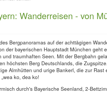
yern: Wanderreisen - von M
ck des Bergpanoramas auf der achttägigen Wan
on der bayerischen Hauptstadt München geht e
n und traumhaften Seen. Mit der Bergbahn gel
n höchsten Berg Deutschlands, die Zugspitze. 
ge Almhütten und urige Bankerl, die zur Rast e
n „wea ko, dea ko!
misch durch's Bayerische Seenland, 2-Bettzi