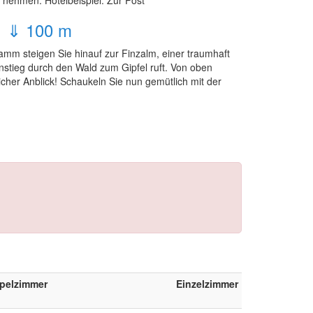
 nehmen. Hotelbeispiel: Zur Post
, ⇓ 100 m
mm steigen Sie hinauf zur Finzalm, einer traumhaft
Anstieg durch den Wald zum Gipfel ruft. Von oben
icher Anblick! Schaukeln Sie nun gemütlich mit der
pelzimmer
Einzelzimmer