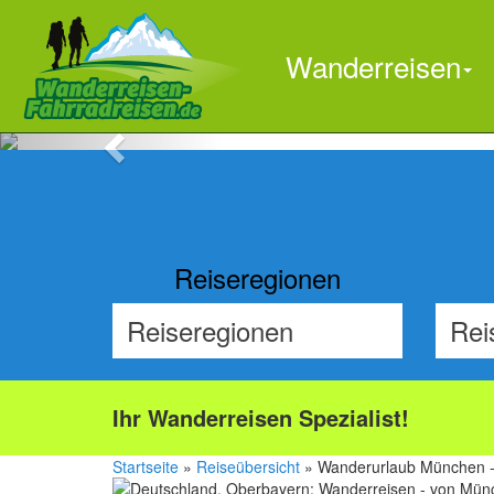
Wanderreisen
Previous
Reiseregionen
Ihr Wanderreisen Spezialist!
Startseite
»
Reiseübersicht
» Wanderurlaub München -