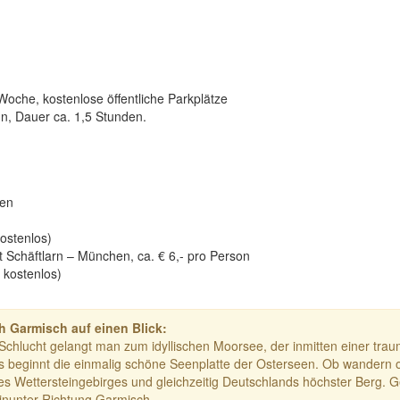
Woche, kostenlose öffentliche Parkplätze
, Dauer ca. 1,5 Stunden.
ten
ostenlos)
 Schäftlarn – München, ca. € 6,- pro Person
 kostenlos)
 Garmisch auf einen Blick:
 Schlucht gelangt man zum idyllischen Moorsee, der inmitten einer tra
us beginnt die einmalig schöne Seenplatte der Osterseen. Ob wandern 
des Wettersteingebirges und gleichzeitig Deutschlands höchster Berg. G
hinunter Richtung Garmisch.