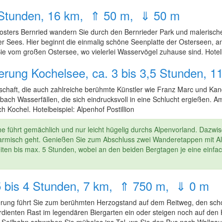
 4 Stunden, 16 km, ⇑ 50 m, ⇓ 50 m
sters Bernried wandern Sie durch den Bernrieder Park und malerische
r Sees. Hier beginnt die einmalig schöne Seenplatte der Osterseen,
ie vom großen Ostersee, wo vielerlei Wasservögel zuhause sind. Hotelbe
erung Kochelsee, ca. 3 bis 3,5 Stunden,
haft, die auch zahlreiche berühmte Künstler wie Franz Marc und Kan
ach Wasserfällen, die sich eindrucksvoll in eine Schlucht ergießen.
 Kochel. Hotelbeispiel: Alpenhof Postillion
e führt gemächlich und nur leicht hügelig durchs Alpenvorland. Dazwis
 Garmisch geht. Genießen Sie zum Abschluss zwei Wanderetappen mit
iten bis max. 5 Stunden, wobei an den beiden Bergtagen je eine einfa
,5 bis 4 Stunden, 7 km, ⇑ 750 m, ⇓ 0 m
derung führt Sie zum berühmten Herzogstand auf dem Reitweg, den sch
dienten Rast im legendären Biergarten ein oder steigen noch auf den