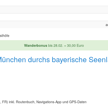
a
sthöfe
Wanderbonus
bis 28.02. = 30,00 Euro
München durchs bayerische Seen
N, FR) inkl. Routenbuch, Navigations-App und GPS-Daten