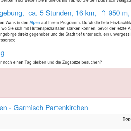
 Seilbahn schweben Sie mühelos ins Tal, wo Sie den Bus nach Wallgau
mgebung, ca. 5 Stunden, 16 km, ⇑ 950 m
 den Wank in den
Alpen
auf Ihrem Programm. Durch die tiefe Finzbachkla
 wo Sie sich mit Hüttenspezialitäten stärken können, bevor der letzte 
ebirge direkt gegenüber und die Stadt tief unter sich, ein unvergessl
iessersee
ng
r noch einen Tag bleiben und die Zugspitze besuchen?
en - Garmisch Partenkirchen
Dop