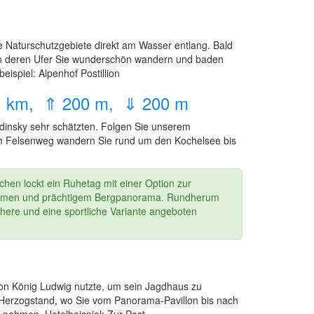
 Naturschutzgebiete direkt am Wasser entlang. Bald
 an deren Ufer Sie wunderschön wandern und baden
ispiel: Alpenhof Postillion
 11 km, ⇑ 200 m, ⇓ 200 m
dinsky sehr schätzten. Folgen Sie unserem
 Am Felsenweg wandern Sie rund um den Kochelsee bis
chen lockt ein Ruhetag mit einer Option zur
 Almen und prächtigem Bergpanorama. Rundherum
chere und eine sportliche Variante angeboten
on König Ludwig nutzte, um sein Jagdhaus zu
 Herzogstand, wo Sie vom Panorama-Pavillon bis nach