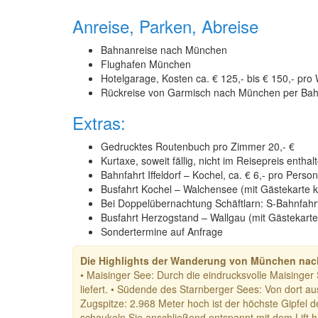
Anreise, Parken, Abreise
Bahnanreise nach München
Flughafen München
Hotelgarage, Kosten ca. € 125,- bis € 150,- pro 
Rückreise von Garmisch nach München per Bahn
Extras:
Gedrucktes Routenbuch pro Zimmer 20,- €
Kurtaxe, soweit fällig, nicht im Reisepreis enthal
Bahnfahrt Iffeldorf – Kochel, ca. € 6,- pro Person
Busfahrt Kochel – Walchensee (mit Gästekarte k
Bei Doppelübernachtung Schäftlarn: S-Bahnfahrt
Busfahrt Herzogstand – Wallgau (mit Gästekarte
Sondertermine auf Anfrage
Die Highlights der Wanderung von München nach
• Maisinger See: Durch die eindrucksvolle Maisinger
liefert. • Südende des Starnberger Sees: Von dort a
Zugspitze: 2.968 Meter hoch ist der höchste Gipfel 
schaukeln Sie anschließend entspannt mit dem Lift 