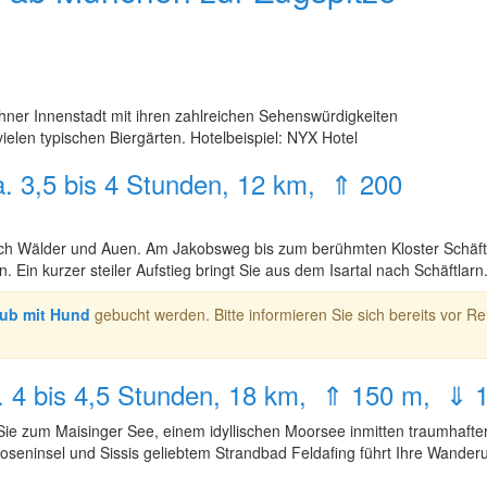
hner Innenstadt mit ihren zahlreichen Sehenswürdigkeiten
ielen typischen Biergärten. Hotelbeispiel: NYX Hotel
a. 3,5 bis 4 Stunden, 12 km, ⇑ 200
ch Wälder und Auen. Am Jakobsweg bis zum berühmten Kloster Schäftla
Ein kurzer steiler Aufstieg bringt Sie aus dem Isartal nach Schäftlarn
ub mit Hund
gebucht werden. Bitte informieren Sie sich bereits vor R
ca. 4 bis 4,5 Stunden, 18 km, ⇑ 150 m, ⇓ 
Sie zum Maisinger See, einem idyllischen Moorsee inmitten traumhafte
r Roseninsel und Sissis geliebtem Strandbad Feldafing führt Ihre Wande