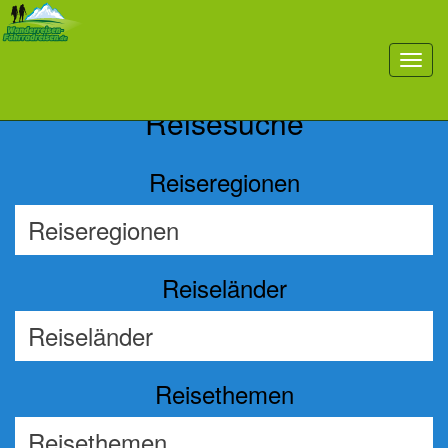
Previous
Nex
toggl
navig
Reisesuche
Reiseregionen
Reiseländer
Reisethemen