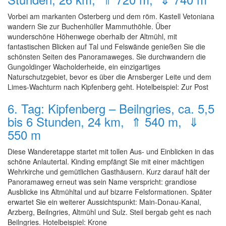
Vorbei am markanten Osterberg und dem röm. Kastell Vetoniana
wandern Sie zur Buchenhüller Mammuthöhle. Über
wunderschöne Höhenwege oberhalb der Altmühl, mit
fantastischen Blicken auf Tal und Felswände genießen Sie die
schönsten Seiten des Panoramaweges. Sie durchwandern die
Gungoldinger Wacholderheide, ein einzigartiges
Naturschutzgebiet, bevor es über die Arnsberger Leite und dem
Limes-Wachturm nach Kipfenberg geht. Hotelbeispiel: Zur Post
6. Tag: Kipfenberg – Beilngries, ca. 5,5
bis 6 Stunden, 24 km, ⇑ 540 m, ⇓
550 m
Diese Wanderetappe startet mit tollen Aus- und Einblicken in das
schöne Anlautertal. Kinding empfängt Sie mit einer mächtigen
Wehrkirche und gemütlichen Gasthäusern. Kurz darauf hält der
Panoramaweg erneut was sein Name verspricht: grandiose
Ausblicke ins Altmühltal und auf bizarre Felsformationen. Später
erwartet Sie ein weiterer Aussichtspunkt: Main-Donau-Kanal,
Arzberg, Beilngries, Altmühl und Sulz. Steil bergab geht es nach
Beilngries. Hotelbeispiel: Krone