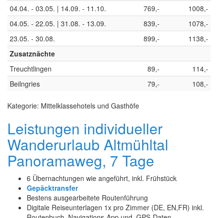
04.04. - 03.05. | 14.09. - 11.10.
769,-
1008,-
04.05. - 22.05. | 31.08. - 13.09.
839,-
1078,-
23.05. - 30.08.
899,-
1138,-
Zusatznächte
Treuchtlingen
89,-
114,-
Beilngries
79,-
108,-
Kategorie: Mittelklassehotels und Gasthöfe
Leistungen individueller
Wanderurlaub Altmühltal
Panoramaweg, 7 Tage
6 Übernachtungen wie angeführt, inkl. Frühstück
Gepäcktransfer
Bestens ausgearbeitete Routenführung
Digitale Reiseunterlagen 1x pro Zimmer (DE, EN,FR) inkl.
Routenbuch, Navigations-App und GPS-Daten