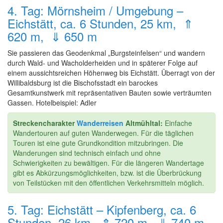
4. Tag: Mörnsheim / Umgebung –
Eichstätt, ca. 6 Stunden, 25 km, ⇑
620 m, ⇓ 650 m
Sie passieren das Geodenkmal „Burgsteinfelsen“ und wandern
durch Wald- und Wacholderheiden und in späterer Folge auf
einem aussichtsreichen Höhenweg bis Eichstätt. Überragt von der
Willibaldsburg ist die Bischofsstadt ein barockes
Gesamtkunstwerk mit repräsentativen Bauten sowie verträumten
Gassen. Hotelbeispiel: Adler
Streckencharakter
Wanderreisen
Altmühltal:
Einfache
Wandertouren auf guten Wanderwegen. Für die täglichen
Touren ist eine gute Grundkondition mitzubringen. Die
Wanderungen sind technisch einfach und ohne
Schwierigkeiten zu bewältigen. Für die längeren Wandertage
gibt es Abkürzungsmöglichkeiten, bzw. ist die Überbrückung
von Teilstücken mit den öffentlichen Verkehrsmitteln möglich.
5. Tag: Eichstätt – Kipfenberg, ca. 6
Stunden, 26 km, ⇑ 720 m, ⇓ 740 m