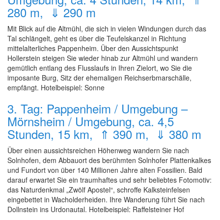
280 m, ⇓ 290 m
Mit Blick auf die Altmühl, die sich in vielen Windungen durch das
Tal schlängelt, geht es über die Teufelskanzel in Richtung
mittelalterliches Pappenheim. Über den Aussichtspunkt
Hollerstein steigen Sie wieder hinab zur Altmühl und wandern
gemütlich entlang des Flusslaufs in Ihren Zielort, wo Sie die
imposante Burg, Sitz der ehemaligen Reichserbmarschälle,
empfängt. Hotelbeispiel: Sonne
3. Tag: Pappenheim / Umgebung –
Mörnsheim / Umgebung, ca. 4,5
Stunden, 15 km, ⇑ 390 m, ⇓ 380 m
Über einen aussichtsreichen Höhenweg wandern Sie nach
Solnhofen, dem Abbauort des berühmten Solnhofer Plattenkalkes
und Fundort von über 140 Millionen Jahre alten Fossilien. Bald
darauf erwartet Sie ein traumhaftes und sehr beliebtes Fotomotiv:
das Naturdenkmal „Zwölf Apostel“, schroffe Kalksteinfelsen
eingebettet in Wacholderheiden. Ihre Wanderung führt Sie nach
Dollnstein ins Urdonautal. Hotelbeispiel: Raffelsteiner Hof