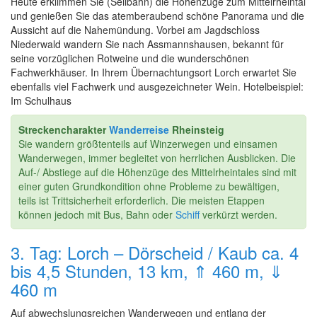
Heute erklimmen Sie (Seilbahn) die Höhenzüge zum Mittelrheintal
und genießen Sie das atemberaubend schöne Panorama und die
Aussicht auf die Nahemündung. Vorbei am Jagdschloss
Niederwald wandern Sie nach Assmannshausen, bekannt für
seine vorzüglichen Rotweine und die wunderschönen
Fachwerkhäuser. In Ihrem Übernachtungsort Lorch erwartet Sie
ebenfalls viel Fachwerk und ausgezeichneter Wein. Hotelbeispiel:
Im Schulhaus
Streckencharakter
Wanderreise
Rheinsteig
Sie wandern größtenteils auf Winzerwegen und einsamen
Wanderwegen, immer begleitet von herrlichen Ausblicken. Die
Auf-/ Abstiege auf die Höhenzüge des Mittelrheintales sind mit
einer guten Grundkondition ohne Probleme zu bewältigen,
teils ist Trittsicherheit erforderlich. Die meisten Etappen
können jedoch mit Bus, Bahn oder
Schiff
verkürzt werden.
3. Tag: Lorch – Dörscheid / Kaub ca. 4
bis 4,5 Stunden, 13 km, ⇑ 460 m, ⇓
460 m
Auf abwechslungsreichen Wanderwegen und entlang der