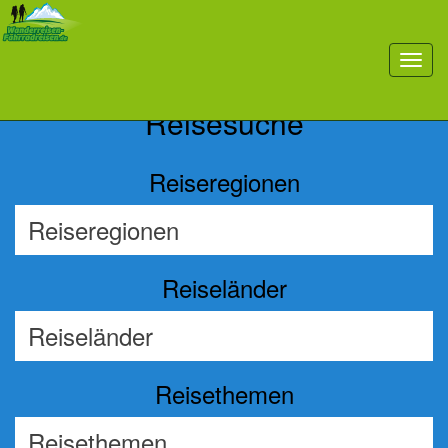
Previous
Nex
toggl
navig
Reisesuche
Reiseregionen
Reiseländer
Reisethemen