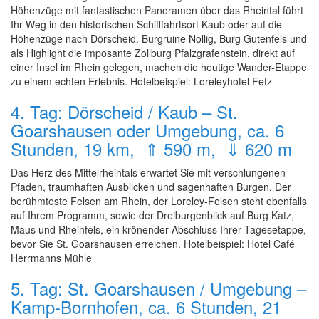
Höhenzüge mit fantastischen Panoramen über das Rheintal führt
Ihr Weg in den historischen Schifffahrtsort Kaub oder auf die
Höhenzüge nach Dörscheid. Burgruine Nollig, Burg Gutenfels und
als Highlight die imposante Zollburg Pfalzgrafenstein, direkt auf
einer Insel im Rhein gelegen, machen die heutige Wander-Etappe
zu einem echten Erlebnis. Hotelbeispiel: Loreleyhotel Fetz
4. Tag: Dörscheid / Kaub – St.
Goarshausen oder Umgebung, ca. 6
Stunden, 19 km, ⇑ 590 m, ⇓ 620 m
Das Herz des Mittelrheintals erwartet Sie mit verschlungenen
Pfaden, traumhaften Ausblicken und sagenhaften Burgen. Der
berühmteste Felsen am Rhein, der Loreley-Felsen steht ebenfalls
auf Ihrem Programm, sowie der Dreiburgenblick auf Burg Katz,
Maus und Rheinfels, ein krönender Abschluss Ihrer Tagesetappe,
bevor Sie St. Goarshausen erreichen. Hotelbeispiel: Hotel Café
Herrmanns Mühle
5. Tag: St. Goarshausen / Umgebung –
Kamp-Bornhofen, ca. 6 Stunden, 21