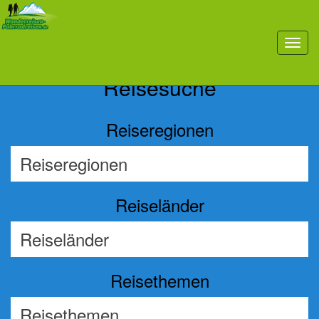
Previous
Nex
toggl
navig
Reisesuche
Reiseregionen
Reiseländer
Reisethemen