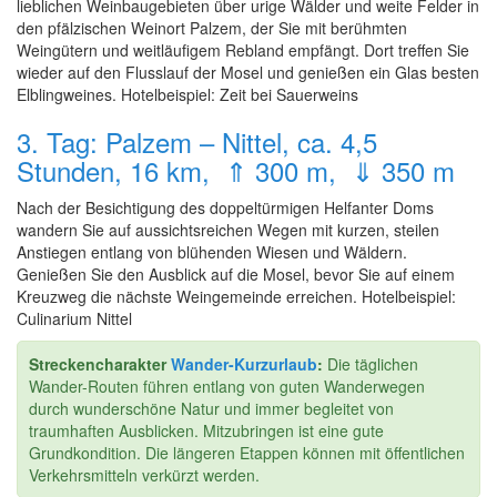
lieblichen Weinbaugebieten über urige Wälder und weite Felder in
den pfälzischen Weinort Palzem, der Sie mit berühmten
Weingütern und weitläufigem Rebland empfängt. Dort treffen Sie
wieder auf den Flusslauf der Mosel und genießen ein Glas besten
Elblingweines. Hotelbeispiel: Zeit bei Sauerweins
3. Tag: Palzem – Nittel, ca. 4,5
Stunden, 16 km, ⇑ 300 m, ⇓ 350 m
Nach der Besichtigung des doppeltürmigen Helfanter Doms
wandern Sie auf aussichtsreichen Wegen mit kurzen, steilen
Anstiegen entlang von blühenden Wiesen und Wäldern.
Genießen Sie den Ausblick auf die Mosel, bevor Sie auf einem
Kreuzweg die nächste Weingemeinde erreichen. Hotelbeispiel:
Culinarium Nittel
Streckencharakter
Wander-Kurzurlaub
:
Die täglichen
Wander-Routen führen entlang von guten Wanderwegen
durch wunderschöne Natur und immer begleitet von
traumhaften Ausblicken. Mitzubringen ist eine gute
Grundkondition. Die längeren Etappen können mit öffentlichen
Verkehrsmitteln verkürzt werden.