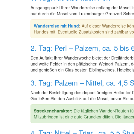
Ausgangspunkt Ihrer Wanderreise entlang der Mosel is
nur durch die Mosel vom Luxemburger Grenzort Scheng
Wanderreise mit Hund
:
Auf dieser Wanderreise kön
Hundes mit. Eventuelle Zusatzkosten sind zahlbar vo
2. Tag: Perl – Palzem, ca. 5 b
Den Auftakt Ihrer Wanderwoche bietet der Dreiländerb
und weite Felder in den pfälzischen Weinort Palzem, d
und genießen ein Glas besten Elblingweines. Hotelbeis
3. Tag: Palzem – Nittel, ca. 4
Nach der Besichtigung des doppeltürmigen Helfanter 
Genießen Sie den Ausblick auf die Mosel, bevor Sie a
Streckencharakter:
Die täglichen Wander-Routen f
Mitzubringen ist eine gute Grundkondition. Die länge
4. Tag: Nittel – Trier, ca. 5,5