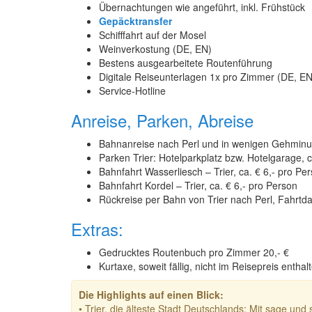
Übernachtungen wie angeführt, inkl. Frühstück
Gepäcktransfer
Schifffahrt auf der Mosel
Weinverkostung (DE, EN)
Bestens ausgearbeitete Routenführung
Digitale Reiseunterlagen 1x pro Zimmer (DE, E
Service-Hotline
Anreise, Parken, Abreise
Bahnanreise nach Perl und in wenigen Gehminu
Parken Trier: Hotelparkplatz bzw. Hotelgarage, c
Bahnfahrt Wasserliesch – Trier, ca. € 6,- pro Pe
Bahnfahrt Kordel – Trier, ca. € 6,- pro Person
Rückreise per Bahn von Trier nach Perl, Fahrtd
Extras:
Gedrucktes Routenbuch pro Zimmer 20,- €
Kurtaxe, soweit fällig, nicht im Reisepreis enthal
Die Highlights auf einen Blick:
• Trier, die älteste Stadt Deutschlands: Mit sage un