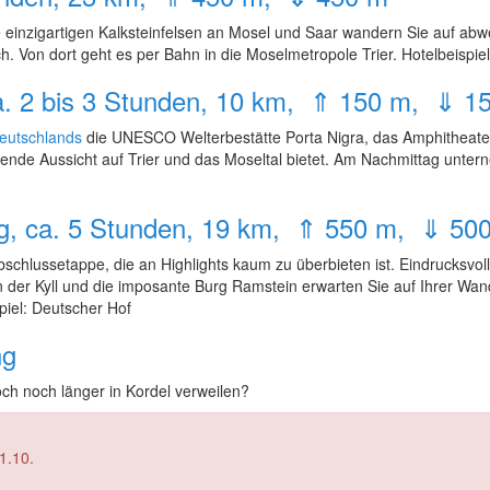
einzigartigen Kalksteinfelsen an Mosel und Saar wandern Sie auf ab
h. Von dort geht es per Bahn in die Moselmetropole Trier. Hotelbeispie
a. 2 bis 3 Stunden, 10 km, ⇑ 150 m, ⇓ 1
eutschlands
die UNESCO Welterbestätte Porta Nigra, das Amphitheat
ende Aussicht auf Trier und das Moseltal bietet. Am Nachmittag unter
ig, ca. 5 Stunden, 19 km, ⇑ 550 m, ⇓ 50
bschlussetappe, die an Highlights kaum zu überbieten ist. Eindrucksv
en der Kyll und die imposante Burg Ramstein erwarten Sie auf Ihrer Wa
piel: Deutscher Hof
ng
ch noch länger in Kordel verweilen?
11.10.