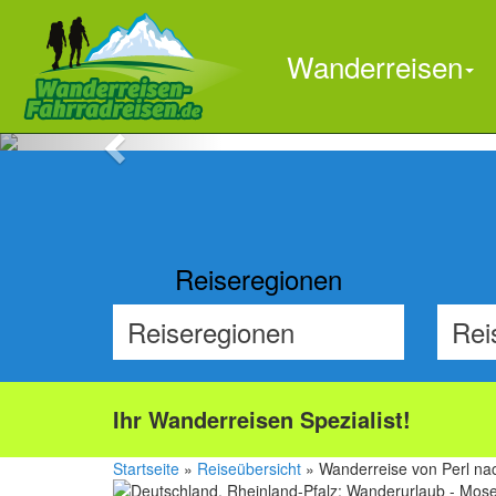
Wanderreisen
Previous
Reiseregionen
Ihr Wanderreisen Spezialist!
Startseite
»
Reiseübersicht
» Wanderreise von Perl nac