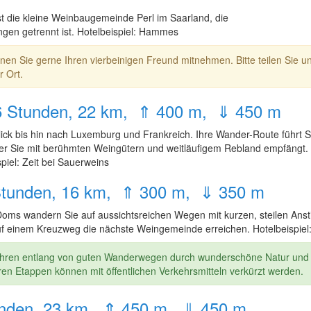
t die kleine Weinbaugemeinde Perl im Saarland, die
en getrennt ist. Hotelbeispiel: Hammes
nen Sie gerne Ihren vierbeinigen Freund mitnehmen. Bitte teilen Sie 
r Ort.
is 6 Stunden, 22 km, ⇑ 400 m, ⇓ 450 m
lick bis hin nach Luxemburg und Frankreich. Ihre Wander-Route führt S
er Sie mit berühmten Weingütern und weitläufigem Rebland empfängt. D
piel: Zeit bei Sauerweins
,5 Stunden, 16 km, ⇑ 300 m, ⇓ 350 m
Doms wandern Sie auf aussichtsreichen Wegen mit kurzen, steilen An
uf einem Kreuzweg die nächste Weingemeinde erreichen. Hotelbeispiel: 
ühren entlang von guten Wanderwegen durch wunderschöne Natur und i
ren Etappen können mit öffentlichen Verkehrsmitteln verkürzt werden.
 Stunden, 23 km, ⇑ 450 m, ⇓ 450 m