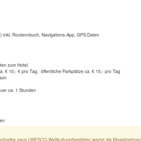
N) inkl. Routennbuch, Navigations-App, GPS.Daten
ten zum Hotel.
a. € 10,- € pro Tag, öffentliche Parkplätze ca. € 15,- pro Tag
rson
auer ca. 1 Stunden
ten
d schreibe neun UNESCO-Weltkulturerbestätten wartet die Moselmetropole 