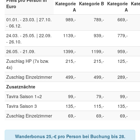
Preis pro Person in
Kategorie
Kategorie B
Kategorie
Kat
Euro
A
A
01.01. - 23.03. | 27.10.
989,-
789,-
669,-
- 06.12.
24.03. - 25.05. | 22.09.
1139,-
939,-
779,-
- 26.10.
26.05. - 21.09.
1399,-
1199,-
959,-
Zuschlag HP (7x bzw.
215,-
215,-
125,-
4x)
Zuschlag Einzelzimmer
499,-
499,-
289,-
Zusatznächte
Tavira Saison 1+2
99,-
79,-
99,-
Tavira Saison 3
135,-
115,-
135,-
Zuschlag Einzelzimmer
69,-
69,-
69,-
Wanderbonus 25,-€ pro Person bei Buchung bis 28.