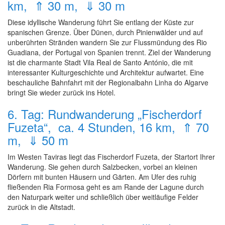
km, ⇑ 30 m, ⇓ 30 m
Diese idyllische Wanderung führt Sie entlang der Küste zur
spanischen Grenze. Über Dünen, durch Pinienwälder und auf
unberührten Stränden wandern Sie zur Flussmündung des Rio
Guadiana, der Portugal von Spanien trennt. Ziel der Wanderung
ist die charmante Stadt Vila Real de Santo António, die mit
interessanter Kulturgeschichte und Architektur aufwartet. Eine
beschauliche Bahnfahrt mit der Regionalbahn Linha do Algarve
bringt Sie wieder zurück ins Hotel.
6. Tag: Rundwanderung „Fischerdorf
Fuzeta“, ca. 4 Stunden, 16 km, ⇑ 70
m, ⇓ 50 m
Im Westen Taviras liegt das Fischerdorf Fuzeta, der Startort Ihrer
Wanderung. Sie gehen durch Salzbecken, vorbei an kleinen
Dörfern mit bunten Häusern und Gärten. Am Ufer des ruhig
fließenden Ria Formosa geht es am Rande der Lagune durch
den Naturpark weiter und schließlich über weitläufige Felder
zurück in die Altstadt.