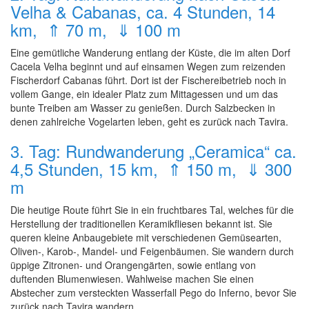
Velha & Cabanas, ca. 4 Stunden, 14
km, ⇑ 70 m, ⇓ 100 m
Eine gemütliche Wanderung entlang der Küste, die im alten Dorf
Cacela Velha beginnt und auf einsamen Wegen zum reizenden
Fischerdorf Cabanas führt. Dort ist der Fischereibetrieb noch in
vollem Gange, ein idealer Platz zum Mittagessen und um das
bunte Treiben am Wasser zu genießen. Durch Salzbecken in
denen zahlreiche Vogelarten leben, geht es zurück nach Tavira.
3. Tag: Rundwanderung „Ceramica“ ca.
4,5 Stunden, 15 km, ⇑ 150 m, ⇓ 300
m
Die heutige Route führt Sie in ein fruchtbares Tal, welches für die
Herstellung der traditionellen Keramikfliesen bekannt ist. Sie
queren kleine Anbaugebiete mit verschiedenen Gemüsearten,
Oliven-, Karob-, Mandel- und Feigenbäumen. Sie wandern durch
üppige Zitronen- und Orangengärten, sowie entlang von
duftenden Blumenwiesen. Wahlweise machen Sie einen
Abstecher zum versteckten Wasserfall Pego do Inferno, bevor Sie
zurück nach Tavira wandern.