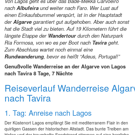
Von Lagos geht es über das Bade-Mekka Carvoeiro
nach
Albufeira
und weiter nach Faro. Wer Lust auf
einen Einkaufsbummel verspürt, ist in der Hauptstadt
der
Algarve
garantiert gut aufgehoben. Aber auch sonst
hat die Stadt viel zu bieten. Auf 19 Kilometern führt die
längste Etappe der
Wandertour
durch den Naturpark
Ria Formosa, von wo es per Boot nach
Tavira
geht.
Zum Abschluss wartet noch einmal eine
Rundwanderung
, bevor es heißt “Adeus, Portugal!”
Genußvolle Wanderreise an der Algarve von Lagos
nach Tavira 8 Tage, 7 Nächte
Reiseverlauf Wanderreise Algar
nach Tavira
1. Tag: Anreise nach Lagos
Der Küstenort Lagos empfängt Sie mit mediterranem Flair in den
quirligen Gassen der historischen Altstadt. Das bunte Treiben am
Hafen und der traumhafte Sandstrand stimmen auf eine herrliche