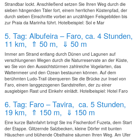
Strandbar lockt. Anschließend setzen Sie Ihren Weg durch die
sieben hängenden Täler fort, einem herrlichen Küstenpfad, der
durch sieben Einschnitte vorbei an unzähligen Felsgebilden bis
zur Praia da Marinha führt. Hotelbeispiel: Sol e Mar
5. Tag: Albufeira – Faro, ca. 4 Stunden,
11 km, ⇑ 50 m, ⇓ 50 m
Immer am Strand entlang durch Dünen und Lagunen auf
verschlungenen Wegen durch die Naturreservate an der Küste,
wo Sie von den Aussichtstürmen zahlreiche Vogelarten, das
Wattenmeer und den Ozean bestaunen können. Auf dem
berühmten Ludo-Trail überqueren Sie die Brücke zur Insel von
Faro, einem langgezogenen Sandstreifen, der zu einer
ausgiebigen Rast und Einkehr einlädt. Hotelbeispiel: Hotel Faro
6. Tag: Faro – Tavira, ca. 5 Stunden,
19 km, ⇑ 150 m, ⇓ 150 m
Eine kurze Bahnfahrt bringt Sie ins Fischerdorf Fuzeta, dem Start
der Etappe. Glitzernde Salzbecken, kleine Dörfer mit bunten
Häuschen und blühende Obsthaine säumen Ihren Weg. Am Ufer