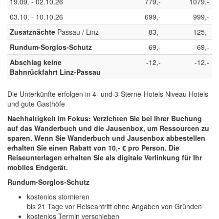
19.09. - 02.10.26
779,-
1079,-
03.10. - 10.10.26
699,-
999,-
Zusatznächte
Passau / Linz
83,-
125,-
Rundum-Sorglos-Schutz
69,-
69,-
Abschlag keine
-12,-
-12,-
Bahnrückfahrt Linz-Passau
Die Unterkünfte erfolgen in 4- und 3-Sterne-Hotels Niveau Hotels
und gute Gasthöfe
Nachhaltigkeit im Fokus: Verzichten Sie bei Ihrer Buchung
auf das Wanderbuch und die Jausenbox, um Ressourcen zu
sparen. Wenn Sie Wanderbuch und Jausenbox abbestellen
erhalten Sie einen Rabatt von 10,- € pro Person. Die
Reiseunterlagen erhalten Sie als digitale Verlinkung für Ihr
mobiles Endgerät.
Rundum-Sorglos-Schutz
kostenlos stornieren
bis 21 Tage vor Reiseantritt ohne Angaben von Gründen
kostenlos Termin verschieben