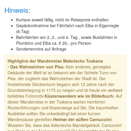
Hinweis:
Kurtaxe soweit fällig, nicht im Reisepreis enthalten
Gepäckmitnahme bei Fährfahrt nach Elba in Eigenregie
(6.Tag)
Bahnfahrten am 2.,3., und 4. Tag , sowie Busfahrten in
Piombino und Elba ca. € 20,- pro Person
Sondertermine auf Anfrage
Highlights der Wanderreise Malerische Toskana
•
Das Wahrzeichen von Pisa:
Kein anderes, geneigtes
Gebäude der Welt ist so bekannt wie der Schiefe Turm von
Pisa, der zugleich das Wahrzeichen der Stadt ist. Der
freistehende Glockenturm begann sich 12 Jahre nach der
Grundsteinlegung in 1173 zu neigen und ist heute ein weltweit
beliebtes Fotomotiv.
Küstenwandern wie im Bilderbuch:
Auf
dieser Wanderreise in der Toskana warten herrlichen
Routenführungen und Küstenwege auf Sie. Die traumhaften
Ausblicke sollten Sie unbededingt bei einer kurzen
Wanderpause genießen.
Heimat der süßen Cantuccini:
Wussten Sie, dass das italienische Mandelgebäck ‚Cantuccini‘