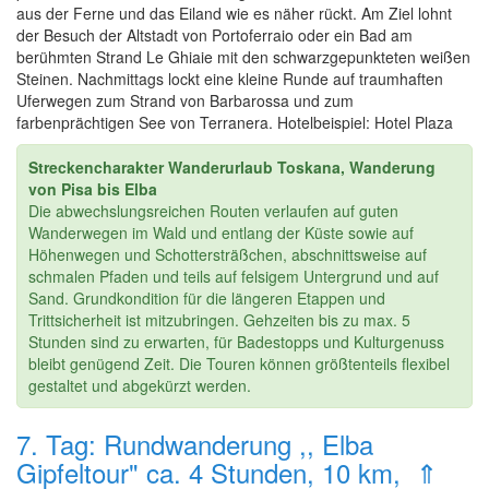
aus der Ferne und das Eiland wie es näher rückt. Am Ziel lohnt
der Besuch der Altstadt von Portoferraio oder ein Bad am
berühmten Strand Le Ghiaie mit den schwarzgepunkteten weißen
Steinen. Nachmittags lockt eine kleine Runde auf traumhaften
Uferwegen zum Strand von Barbarossa und zum
farbenprächtigen See von Terranera. Hotelbeispiel: Hotel Plaza
Streckencharakter Wanderurlaub Toskana, Wanderung
von Pisa bis Elba
Die abwechslungsreichen Routen verlaufen auf guten
Wanderwegen im Wald und entlang der Küste sowie auf
Höhenwegen und Schottersträßchen, abschnittsweise auf
schmalen Pfaden und teils auf felsigem Untergrund und auf
Sand. Grundkondition für die längeren Etappen und
Trittsicherheit ist mitzubringen. Gehzeiten bis zu max. 5
Stunden sind zu erwarten, für Badestopps und Kulturgenuss
bleibt genügend Zeit. Die Touren können größtenteils flexibel
gestaltet und abgekürzt werden.
7. Tag: Rundwanderung ,, Elba
Gipfeltour" ca. 4 Stunden, 10 km, ⇑