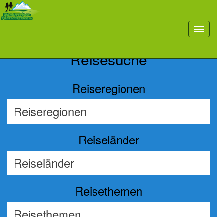
Previous
Nex
toggl
navig
Reisesuche
Reiseregionen
Reiseländer
Reisethemen