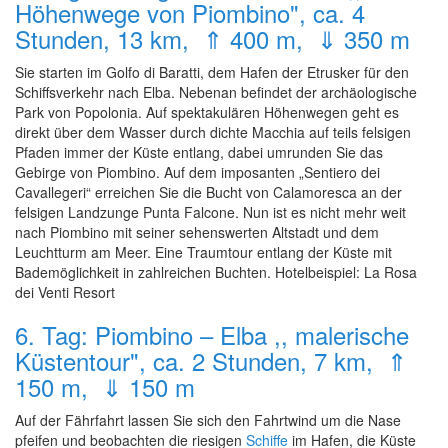
Höhenwege von Piombino", ca. 4
Stunden, 13 km, ⇑ 400 m, ⇓ 350 m
Sie starten im Golfo di Baratti, dem Hafen der Etrusker für den
Schiffsverkehr nach Elba. Nebenan befindet der archäologische
Park von Popolonia. Auf spektakulären Höhenwegen geht es
direkt über dem Wasser durch dichte Macchia auf teils felsigen
Pfaden immer der Küste entlang, dabei umrunden Sie das
Gebirge von Piombino. Auf dem imposanten „Sentiero dei
Cavallegeri“ erreichen Sie die Bucht von Calamoresca an der
felsigen Landzunge Punta Falcone. Nun ist es nicht mehr weit
nach Piombino mit seiner sehenswerten Altstadt und dem
Leuchtturm am Meer. Eine Traumtour entlang der Küste mit
Bademöglichkeit in zahlreichen Buchten. Hotelbeispiel: La Rosa
dei Venti Resort
6. Tag: Piombino – Elba ,, malerische
Küstentour", ca. 2 Stunden, 7 km, ⇑
150 m, ⇓ 150 m
Auf der Fährfahrt lassen Sie sich den Fahrtwind um die Nase
pfeifen und beobachten die riesigen
Schiffe
im Hafen, die Küste