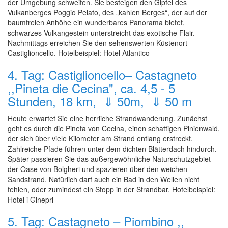
der Umgebung schweifen. Sie besteigen den Gipfel des
Vulkanberges Poggio Pelato, des „kahlen Berges“, der auf der
baumfreien Anhöhe ein wunderbares Panorama bietet,
schwarzes Vulkangestein unterstreicht das exotische Flair.
Nachmittags erreichen Sie den sehenswerten Küstenort
Castiglioncello. Hotelbeispiel: Hotel Atlantico
4. Tag: Castiglioncello– Castagneto
,,Pineta die Cecina", ca. 4,5 - 5
Stunden, 18 km, ⇓ 50m, ⇓ 50 m
Heute erwartet Sie eine herrliche Strandwanderung. Zunächst
geht es durch die Pineta von Cecina, einen schattigen Pinienwald,
der sich über viele Kilometer am Strand entlang erstreckt.
Zahlreiche Pfade führen unter dem dichten Blätterdach hindurch.
Später passieren Sie das außergewöhnliche Naturschutzgebiet
der Oase von Bolgheri und spazieren über den weichen
Sandstrand. Natürlich darf auch ein Bad in den Wellen nicht
fehlen, oder zumindest ein Stopp in der Strandbar. Hotelbeispiel:
Hotel i Ginepri
5. Tag: Castagneto – Piombino ,,