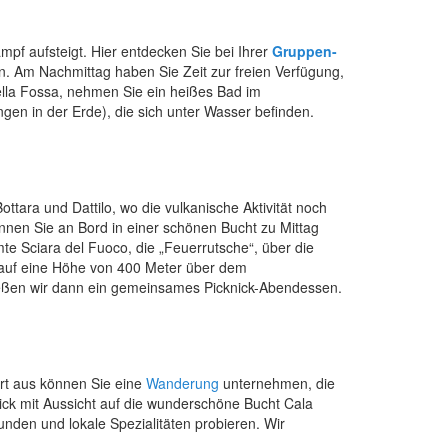
mpf aufsteigt. Hier entdecken Sie bei Ihrer
Gruppen-
n. Am Nachmittag haben Sie Zeit zur freien Verfügung,
ella Fossa, nehmen Sie ein heißes Bad im
n in der Erde), die sich unter Wasser befinden.
ttara und Dattilo, wo die vulkanische Aktivität noch
önnen Sie an Bord in einer schönen Bucht zu Mittag
te Sciara del Fuoco, die „Feuerrutsche“, über die
 auf eine Höhe von 400 Meter über dem
eßen wir dann ein gemeinsames Picknick-Abendessen.
ort aus können Sie eine
Wanderung
unternehmen, die
nick mit Aussicht auf die wunderschöne Bucht Cala
unden und lokale Spezialitäten probieren. Wir