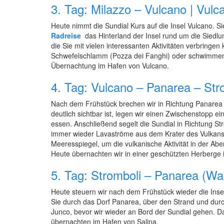
3. Tag: Milazzo – Vulcano | Vulc
Heute nimmt die Sundial Kurs auf die Insel Vulcano. Si
Radreise
das Hinterland der Insel rund um die Siedlu
die Sie mit vielen interessanten Aktivitäten verbrin
Schwefelschlamm (Pozza dei Fanghi) oder schwimmen S
Übernachtung im Hafen von Vulcano.
4. Tag: Vulcano – Panarea – Str
Nach dem Frühstück brechen wir in Richtung Panarea auf
deutlich sichtbar ist, legen wir einen Zwischenstopp 
essen. Anschließend segelt die Sundial in Richtung St
immer wieder Lavaströme aus dem Krater des Vulkans
Meeresspiegel, um die vulkanische Aktivität in der
Heute übernachten wir in einer geschützten Herberge 
5. Tag: Stromboli – Panarea (Wan
Heute steuern wir nach dem Frühstück wieder die Inse
Sie durch das Dorf Panarea, über den Strand und durch
Junco, bevor wir wieder an Bord der Sundial gehen. Dan
übernachten im Hafen von Salina.