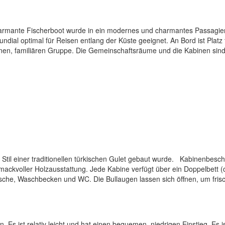
 charmante Fischerboot wurde in ein modernes und charmantes Passagiers
undial optimal für Reisen entlang der Küste geeignet. An Bord ist Plat
einen, familiären Gruppe. Die Gemeinschaftsräume und die Kabinen sind
m Stil einer traditionellen türkischen Gulet gebaut wurde. Kabinenbes
ckvoller Holzausstattung. Jede Kabine verfügt über ein Doppelbett (ca
sche, Waschbecken und WC. Die Bullaugen lassen sich öffnen, um frisc
n. Es ist relativ leicht und hat einen bequemen, niedrigen Einstieg. Es