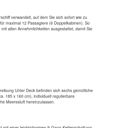
chiff verwandelt, auf dem Sie sich sofort wie zu
z für maximal 12 Passagiere (6 Doppelkabinen). So
 mit allen Annehmlichkeiten ausgestattet, damit Sie
chreibung Unter Deck befinden sich sechs gemütliche
. 185 x 160 cm), individuell regulierbare
he Meeresluft hereinzulassen.
 ist mit einer leichtgängigen 9-Gang-Kettenschaltung