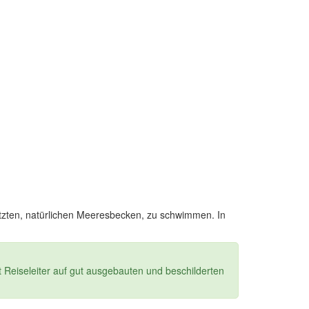
tzten, natürlichen Meeresbecken, zu schwimmen. In
t Reiseleiter auf gut ausgebauten und beschilderten