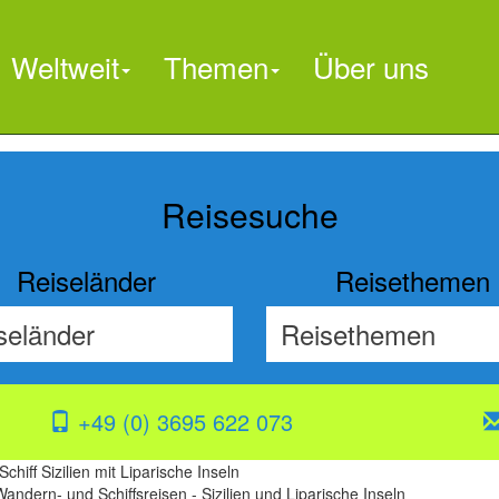
Weltweit
Themen
Über uns

Reisesuche
Reiseländer
Reisethemen
+49 (0) 3695 622 073
hiff Sizilien mit Liparische Inseln