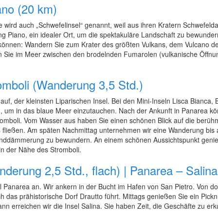
ano (20 km)
e wird auch „Schwefelinsel“ genannt, weil aus ihren Kratern Schwefelda
ng Piano, ein idealer Ort, um die spektakuläre Landschaft zu bewunder
gen können: Wandern Sie zum Krater des größten Vulkans, dem Vulcano d
ie im Meer zwischen den brodelnden Fumarolen (vulkanische Öffnunge
omboli (Wanderung 3,5 Std.)
, der kleinsten Liparischen Insel. Bei den Mini-Inseln Lisca Bianca, Bo
ein, um in das blaue Meer einzutauchen. Nach der Ankunft in Panarea k
romboli. Vom Wasser aus haben Sie einen schönen Blick auf die berühm
 fließen. Am späten Nachmittag unternehmen wir eine Wanderung bis
 Abenddämmerung zu bewundern. An einem schönen Aussichtspunkt geni
in der Nähe des Stromboli.
derung 2,5 Std., flach) | Panarea – Salina
l Panarea an. Wir ankern in der Bucht im Hafen von San Pietro. Von d
 das prähistorische Dorf Drautto führt. Mittags genießen Sie ein Pick
n erreichen wir die Insel Salina. Sie haben Zeit, die Geschäfte zu erk