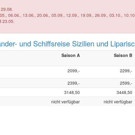
ahrten am 02.05., 09.05. und 
, 06.06., 13.06., 20.06., 05.09., 12.09., 19.09., 26.09., 03.10., 10.10
 C: am 02.05., 09.05., 
nder- und Schiffsreise Sizilien und Liparis
Saison A
Saison B
2099,-
2299,-
2399,-
2599,-
3148,50
3448,50
nicht verfügbar
nicht verfügbar