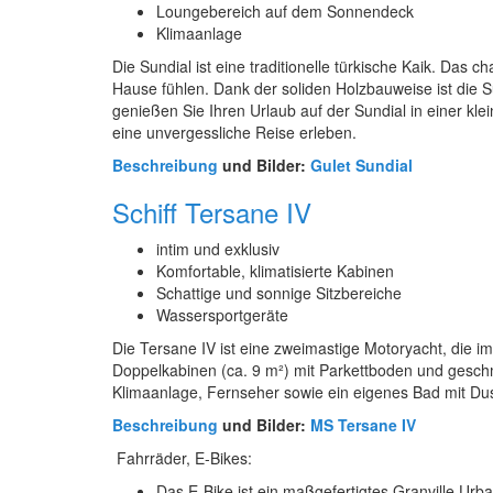
Loungebereich auf dem Sonnendeck
Klimaanlage
Die Sundial ist eine traditionelle türkische Kaik. Das
Hause fühlen. Dank der soliden Holzbauweise ist die S
genießen Sie Ihren Urlaub auf der Sundial in einer kl
eine unvergessliche Reise erleben.
Beschreibung
und Bilder:
Gulet Sundial
Schiff Tersane IV
intim und exklusiv
Komfortable, klimatisierte Kabinen
Schattige und sonnige Sitzbereiche
Wassersportgeräte
Die Tersane IV ist eine zweimastige Motoryacht, die i
Doppelkabinen (ca. 9 m²) mit Parkettboden und geschma
Klimaanlage, Fernseher sowie ein eigenes Bad mit Du
Beschreibung
und Bilder:
MS Tersane IV
Fahrräder, E-Bikes:
Das E-Bike ist ein maßgefertigtes Granville Urba