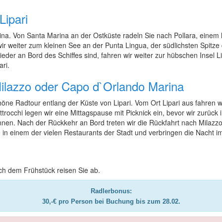
Lipari
lina. Von Santa Marina an der Ostküste radeln Sie nach Pollara, eine
r weiter zum kleinen See an der Punta Lingua, der südlichsten Spitze 
eder an Bord des Schiffes sind, fahren wir weiter zur hübschen Insel 
ri.
– Milazzo oder Capo d`Orlando Marina
e Radtour entlang der Küste von Lipari. Vom Ort Lipari aus fahren 
cchi legen wir eine Mittagspause mit Picknick ein, bevor wir zurück in
nnen. Nach der Rückkehr an Bord treten wir die Rückfahrt nach Milazz
 in einem der vielen Restaurants der Stadt und verbringen die Nacht i
h dem Frühstück reisen Sie ab.
Radlerbonus:
30,-€ pro Person bei Buchung bis zum 28.02.