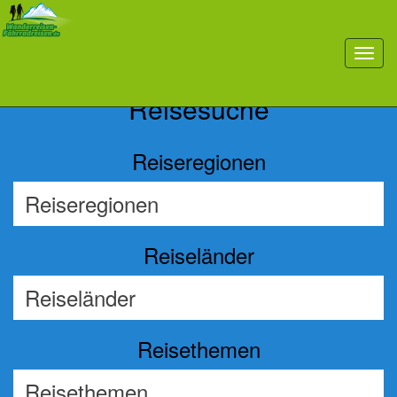
Previous
Nex
toggl
navig
Reisesuche
Reiseregionen
Reiseländer
Reisethemen