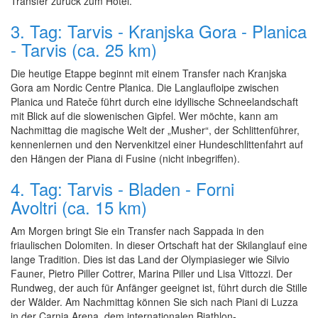
Transfer zurück zum Hotel.
3. Tag: Tarvis - Kranjska Gora - Planica
- Tarvis (ca. 25 km)
Die heutige Etappe beginnt mit einem Transfer nach Kranjska
Gora am Nordic Centre Planica. Die Langlaufloipe zwischen
Planica und Rateče führt durch eine idyllische Schneelandschaft
mit Blick auf die slowenischen Gipfel. Wer möchte, kann am
Nachmittag die magische Welt der „Musher“, der Schlittenführer,
kennenlernen und den Nervenkitzel einer Hundeschlittenfahrt auf
den Hängen der Piana di Fusine (nicht inbegriffen).
4. Tag: Tarvis - Bladen - Forni
Avoltri (ca. 15 km)
Am Morgen bringt Sie ein Transfer nach Sappada in den
friaulischen Dolomiten. In dieser Ortschaft hat der Skilanglauf eine
lange Tradition. Dies ist das Land der Olympiasieger wie Silvio
Fauner, Pietro Piller Cottrer, Marina Piller und Lisa Vittozzi. Der
Rundweg, der auch für Anfänger geeignet ist, führt durch die Stille
der Wälder. Am Nachmittag können Sie sich nach Piani di Luzza
in der Carnia Arena, dem internationalen Biathlon-