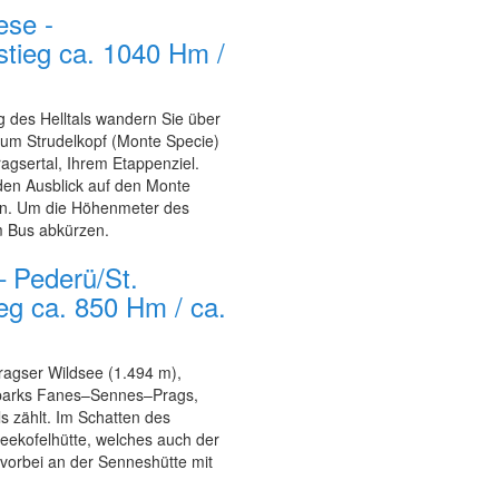
ese -
stieg ca. 1040 Hm /
g des Helltals wandern Sie über
 zum Strudelkopf (Monte Specie)
agsertal, Ihrem Etappenziel.
en Ausblick auf den Monte
nen. Um die Höhenmeter des
em Bus abkürzen.
– Pederü/St.
ieg ca. 850 Hm / ca.
ragser Wildsee (1.494 m),
rparks Fanes–Sennes–Prags,
s zählt. Im Schatten des
eekofelhütte, welches auch der
vorbei an der Senneshütte mit