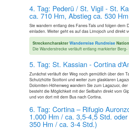
4. Tag: Pederü / St. Vigil - St. K
ca. 710 Hm, Abstieg ca. 530 Hm /
Sie wandern entlang des Fanes-Tals und folgen dem D
einladen. Weiter geht es auf das Limojoch und direkt
Streckencharakter
Wanderreise Rundreise
Nation
Die Wanderstrecke verläuft entlang markierter Berg- 
5. Tag: St. Kassian - Cortina d‘
Zunächst verläuft der Weg noch gemütlich über den Ta
Schutzhütte Scottoni und weiter zum glasklaren Lagaz
Dolomiten-Höhenweg wandern Sie zum Lagazuoi, der vo
besteht die Möglichkeit mit der Seilbahn direkt vom G
und von dort mit dem Bus nach Cortina.
6. Tag: Cortina – Rifugio Auronz
1.000 Hm / ca. 3,5-4,5 Std. ode
350 Hm / ca. 3-4 Std.)