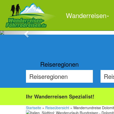
Wanderreisen
Previous
Reiseregionen
Ihr Wanderreisen Spezialist!
Startseite
»
Reiseübersicht
» Wanderrundreise Dolomit