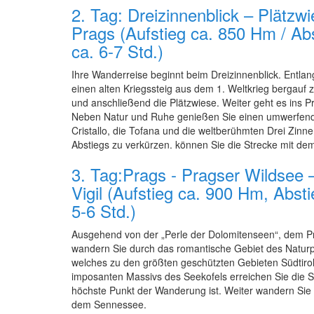
2. Tag: Dreizinnenblick – Plätzwi
Prags (Aufstieg ca. 850 Hm / Ab
ca. 6-7 Std.)
Ihre Wanderreise beginnt beim Dreizinnenblick. Entlan
einen alten Kriegssteig aus dem 1. Weltkrieg bergauf
und anschließend die Plätzwiese. Weiter geht es ins Pr
Neben Natur und Ruhe genießen Sie einen umwerfend
Cristallo, die Tofana und die weltberühmten Drei Zin
Abstiegs zu verkürzen. können Sie die Strecke mit d
3. Tag:Prags - Pragser Wildsee 
Vigil (Aufstieg ca. 900 Hm, Abst
5-6 Std.)
Ausgehend von der „Perle der Dolomitenseen“, dem P
wandern Sie durch das romantische Gebiet des Natu
welches zu den größten geschützten Gebieten Südtirol
imposanten Massivs des Seekofels erreichen Sie die S
höchste Punkt der Wanderung ist. Weiter wandern Sie 
dem Sennessee.