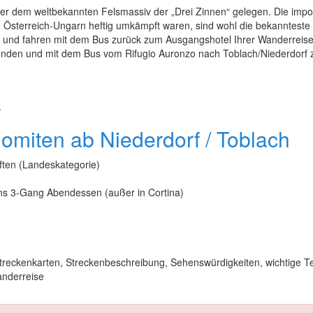
ter dem weltbekannten Felsmassiv der „Drei Zinnen“ gelegen. Die imp
und Österreich-Ungarn heftig umkämpft waren, sind wohl die bekanntest
b und fahren mit dem Bus zurück zum Ausgangshotel Ihrer Wanderreise
nden und mit dem Bus vom Rifugio Auronzo nach Toblach/Niederdorf zur
.
omiten ab Niederdorf / Toblach
ften (Landeskategorie)
ns 3-Gang Abendessen (außer in Cortina)
Streckenkarten, Streckenbeschreibung, Sehenswürdigkeiten, wichtige 
anderreise