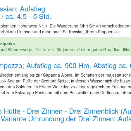
assian; Aufstieg
 ca. 4,5 - 5 Std.
olomiten Höhenweg Nr. 1. Die Wanderung führt Sie an verschiedenen g
 vorbei am Limosee und dann nach St. Kassian, Ihrem Etappenziel.
alparks
und Wanderwege. Die Tour ist für jeden mit einer guten Grundkondition
Ampezzo; Aufstieg ca. 900 Hm, Abstieg ca.
lboden entlang bis zur Capanna Alpina. Im Schatten der majestätisch
uoi- See am Fuße der Scottoni Spitze, in dessen Wasser sich die bizar
n den Soldaten im Ersten Weltkrieg zu einer regelrechten Festung m
ipfel zum Falzarego Pass und mit dem Bus weiter nach Cortina zu fahr
o Hütte - Drei Zinnen - Drei Zinnenblick (A
r Variante Umrundung der Drei Zinnen: Aufs