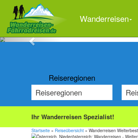
Wanderreisen
Previous
Reiseregionen
Ihr Wanderreisen Spezialist!
Startseite
»
Reiseübersicht
» Wanderreisen Welterbes