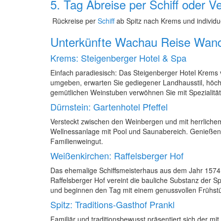
5. Tag Abreise per Schiff oder V
Rückreise per
Schiff
ab Spitz nach Krems und individu
Unterkünfte Wachau Reise Wand
Krems: Steigenberger Hotel & Spa
Einfach paradiesisch: Das Steigenberger Hotel Krems 
umgeben, erwarten Sie gediegener Landhausstil, höch
gemütlichen Weinstuben verwöhnen Sie mit Spezialit
Dürnstein: Gartenhotel Pfeffel
Versteckt zwischen den Weinbergen und mit herrlichem 
Wellnessanlage mit Pool und Saunabereich. Genießen
Familienweingut.
Weißenkirchen: Raffelsberger Hof
Das ehemalige Schiffsmeisterhaus aus dem Jahr 1574 wu
Raffelsberger Hof vereint die bauliche Substanz der 
und beginnen den Tag mit einem genussvollen Frühst
Spitz: Traditions-Gasthof Prankl
Familiär und traditionsbewusst präsentiert sich der mi