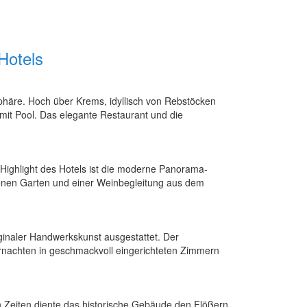
Hotels
phäre. Hoch über Krems, idyllisch von Rebstöcken
mit Pool. Das elegante Restaurant und die
n Highlight des Hotels ist die moderne Panorama-
enen Garten und einer Weinbegleitung aus dem
iginaler Handwerkskunst ausgestattet. Der
ernachten in geschmackvoll eingerichteten Zimmern
ren Zeiten diente das historische Gebäude den Flößern