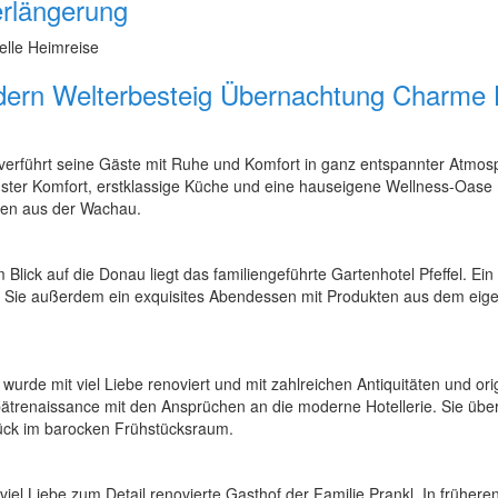
erlängerung
elle Heimreise
ern Welterbesteig Übernachtung Charme 
verführt seine Gäste mit Ruhe und Komfort in ganz entspannter Atmos
ster Komfort, erstklassige Küche und eine hauseigene Wellness-Oase 
äten aus der Wachau.
Blick auf die Donau liegt das familiengeführte Gartenhotel Pfeffel. Ei
 Sie außerdem ein exquisites Abendessen mit Produkten aus dem eig
rde mit viel Liebe renoviert und mit zahlreichen Antiquitäten und or
Spätrenaissance mit den Ansprüchen an die moderne Hotellerie. Sie üb
ück im barocken Frühstücksraum.
t viel Liebe zum Detail renovierte Gasthof der Familie Prankl. In frühe