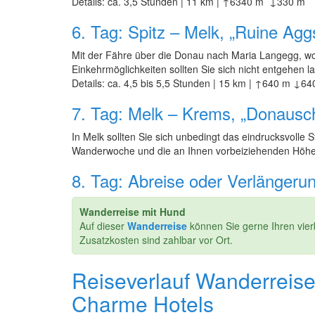
Details: ca. 3,5 Stunden | 11 km | ↑6340 m ↓330 m
6. Tag: Spitz – Melk, „Ruine Ag
Mit der Fähre über die Donau nach Maria Langegg, wo
Einkehrmöglichkeiten sollten Sie sich nicht entgehen 
Details: ca. 4,5 bis 5,5 Stunden | 15 km | ↑640 m ↓6
7. Tag: Melk – Krems, „Donauschi
In Melk sollten Sie sich unbedingt das eindrucksvolle 
Wanderwoche und die an Ihnen vorbeiziehenden Höhep
8. Tag: Abreise oder Verlängeru
Wanderreise mit Hund
Auf dieser
Wanderreise
können Sie gerne Ihren vier
Zusatzkosten sind zahlbar vor Ort.
Reiseverlauf Wanderreis
Charme Hotels