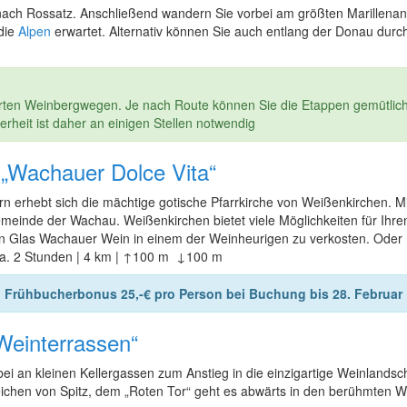
nach Rossatz. Anschließend wandern Sie vorbei am größten Marillena
 die
Alpen
erwartet. Alternativ können Sie auch entlang der Donau durch
ten Weinbergwegen. Je nach Route können Sie die Etappen gemütlicher
cherheit ist daher an einigen Stellen notwendig
 „Wachauer Dolce Vita“
rhebt sich die mächtige gotische Pfarrkirche von Weißenkirchen. Mi
emeinde der Wachau. Weißenkirchen bietet viele Möglichkeiten für I
 ein Glas Wachauer Wein in einem der Weinheurigen zu verkosten. Oder
 ca. 2 Stunden | 4 km | ↑100 m ↓100 m
Frühbucherbonus 25,-€ pro Person bei Buchung bis 28. Februar
„Weinterrassen“
ei an kleinen Kellergassen zum Anstieg in die einzigartige Weinlands
chen von Spitz, dem „Roten Tor“ geht es abwärts in den berühmten W