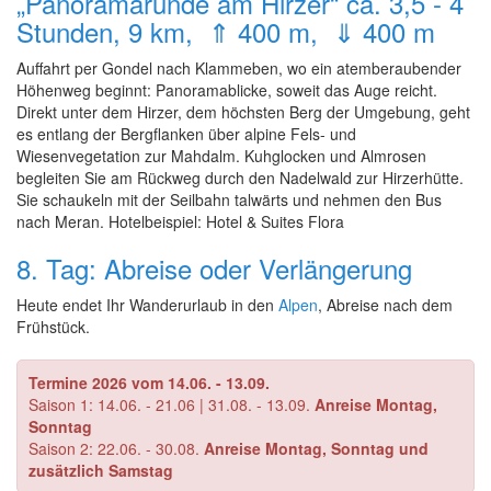
„Panoramarunde am Hirzer“ ca. 3,5 - 4
Stunden, 9 km, ⇑ 400 m, ⇓ 400 m
Auffahrt per Gondel nach Klammeben, wo ein atemberaubender
Höhenweg beginnt: Panoramablicke, soweit das Auge reicht.
Direkt unter dem Hirzer, dem höchsten Berg der Umgebung, geht
es entlang der Bergflanken über alpine Fels- und
Wiesenvegetation zur Mahdalm. Kuhglocken und Almrosen
begleiten Sie am Rückweg durch den Nadelwald zur Hirzerhütte.
Sie schaukeln mit der Seilbahn talwärts und nehmen den Bus
nach Meran. Hotelbeispiel: Hotel & Suites Flora
8. Tag: Abreise oder Verlängerung
Heute endet Ihr Wanderurlaub in den
Alpen
, Abreise nach dem
Frühstück.
Termine 2026 vom 14.06. - 13.09.
Saison 1: 14.06. - 21.06 | 31.08. - 13.09.
Anreise Montag,
Sonntag
Saison 2: 22.06. - 30.08.
Anreise Montag, Sonntag und
zusätzlich Samstag