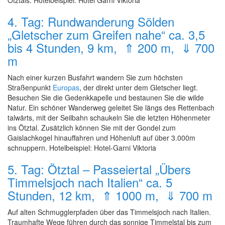
Ötztals. Hotelbeispiel: Hotel Garni Viktoria
4. Tag: Rundwanderung Sölden
„Gletscher zum Greifen nahe“ ca. 3,5
bis 4 Stunden, 9 km, ⇑ 200 m, ⇓ 700
m
Nach einer kurzen Busfahrt wandern Sie zum höchsten
Straßenpunkt
Europas
, der direkt unter dem Gletscher liegt.
Besuchen Sie die Gedenkkapelle und bestaunen Sie die wilde
Natur. Ein schöner Wanderweg geleitet Sie längs des Rettenbach
talwärts, mit der Seilbahn schaukeln Sie die letzten Höhenmeter
ins Ötztal. Zusätzlich können Sie mit der Gondel zum
Gaislachkogel hinauffahren und Höhenluft auf über 3.000m
schnuppern. Hotelbeispiel: Hotel-Garni Viktoria
5. Tag: Ötztal – Passeiertal „Übers
Timmelsjoch nach Italien“ ca. 5
Stunden, 12 km, ⇑ 1000 m, ⇓ 700 m
Auf alten Schmugglerpfaden über das Timmelsjoch nach Italien.
Traumhafte Wege führen durch das sonnige Timmelstal bis zum