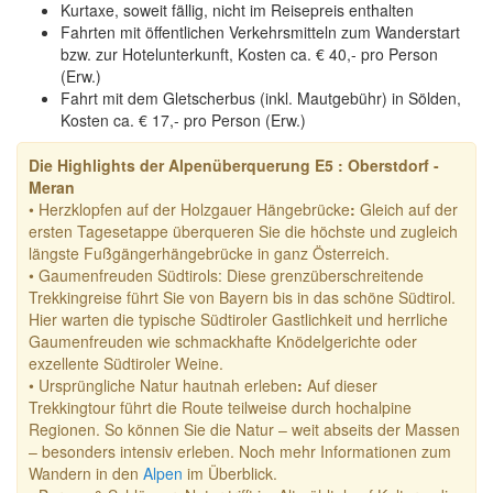
Kurtaxe, soweit fällig, nicht im Reisepreis enthalten
Fahrten mit öffentlichen Verkehrsmitteln zum Wanderstart
bzw. zur Hotelunterkunft, Kosten ca. € 40,- pro Person
(Erw.)
Fahrt mit dem Gletscherbus (inkl. Mautgebühr) in Sölden,
Kosten ca. € 17,- pro Person (Erw.)
Die Highlights der Alpenüberquerung E5 : Oberstdorf -
Meran
• Herzklopfen auf der Holzgauer Hängebrücke
:
Gleich auf der
ersten Tagesetappe überqueren Sie die höchste und zugleich
längste Fußgängerhängebrücke in ganz Österreich.
• Gaumenfreuden Südtirols: Diese grenzüberschreitende
Trekkingreise führt Sie von Bayern bis in das schöne Südtirol.
Hier warten die typische Südtiroler Gastlichkeit und herrliche
Gaumenfreuden wie schmackhafte Knödelgerichte oder
exzellente Südtiroler Weine.
• Ursprüngliche Natur hautnah erleben
:
Auf dieser
Trekkingtour führt die Route teilweise durch hochalpine
Regionen. So können Sie die Natur – weit abseits der Massen
– besonders intensiv erleben. Noch mehr Informationen zum
Wandern in den
Alpen
im Überblick.