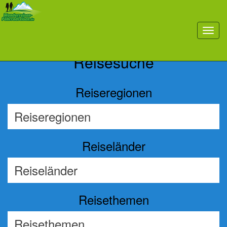
Previous
Nex
toggl
navig
Reisesuche
Reiseregionen
Reiseländer
Reisethemen