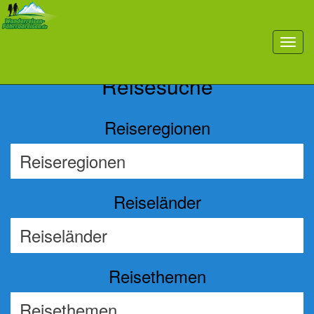
Previous
Nex
toggl
navig
Reisesuche
Reiseregionen
Reiseländer
Reisethemen