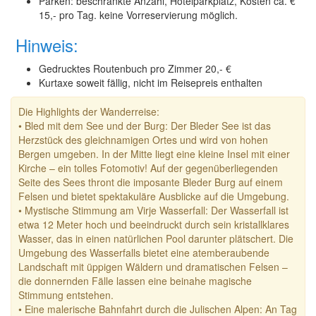
Parken: beschränkte Anzahl, Hotelparkplatz, Kosten ca. €
15,- pro Tag. keine Vorreservierung möglich.
Hinweis:
Gedrucktes Routenbuch pro Zimmer 20,- €
Kurtaxe soweit fällig, nicht im Reisepreis enthalten
Die Highlights der Wanderreise:
• Bled mit dem See und der Burg: Der Bleder See ist das
Herzstück des gleichnamigen Ortes und wird von hohen
Bergen umgeben. In der Mitte liegt eine kleine Insel mit einer
Kirche – ein tolles Fotomotiv! Auf der gegenüberliegenden
Seite des Sees thront die imposante Bleder Burg auf einem
Felsen und bietet spektakuläre Ausblicke auf die Umgebung.
•
Mystische Stimmung am Virje Wasserfall: Der Wasserfall ist
etwa 12 Meter hoch und beeindruckt durch sein kristallklares
Wasser, das in einen natürlichen Pool darunter plätschert. Die
Umgebung des Wasserfalls bietet eine atemberaubende
Landschaft mit üppigen Wäldern und dramatischen Felsen –
die donnernden Fälle lassen eine beinahe magische
Stimmung entstehen.
• Eine malerische Bahnfahrt durch die Julischen Alpen: An Tag