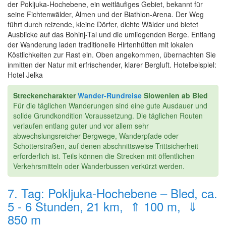
der Pokljuka-Hochebene, ein weitläufiges Gebiet, bekannt für
seine Fichtenwälder, Almen und der Biathlon-Arena. Der Weg
führt durch reizende, kleine Dörfer, dichte Wälder und bietet
Ausblicke auf das Bohinj-Tal und die umliegenden Berge. Entlang
der Wanderung laden traditionelle Hirtenhütten mit lokalen
Köstlichkeiten zur Rast ein. Oben angekommen, übernachten Sie
inmitten der Natur mit erfrischender, klarer Bergluft. Hotelbeispiel:
Hotel Jelka
Streckencharakter
Wander-Rundreise
Slowenien ab Bled
Für die täglichen Wanderungen sind eine gute Ausdauer und
solide Grundkondition Voraussetzung. Die täglichen Routen
verlaufen entlang guter und vor allem sehr
abwechslungsreicher Bergwege, Wanderpfade oder
Schotterstraßen, auf denen abschnittsweise Trittsicherheit
erforderlich ist. Teils können die Strecken mit öffentlichen
Verkehrsmitteln oder Wanderbussen verkürzt werden.
7. Tag: Pokljuka-Hochebene – Bled, ca.
5 - 6 Stunden, 21 km, ⇑ 100 m, ⇓
850 m