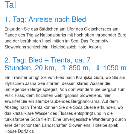
Tal
1. Tag: Anreise nach Bled
Erkunden Sie das Städtchen am Ufer des Gletschersees am
Rande des Triglav Nationalparks mit hoch oben thronender Burg
und der berühmten Insel mitten im See. Das Fotomotiv
Sloweniens schlechthin. Hotelbeispiel: Hotel Astoria
2. Tag: Bled – Trenta, ca. 7
Stunden, 20 km, ⇑ 850 m, ⇓ 1050 m
Ein Transfer bringt Sie von Bled nach Kranjska Gora, wo Sie am
idyllischen Jasna See starten, dessen klares Wasser die
umliegenden Berge spiegelt. Von dort wandern Sie bergauf zum
Vrsic Pass, dem höchsten Gebirgspass Sloweniens, hier
erwartet Sie ein atemberaubendes Bergpanorama. Auf dem
Abstieg nach Trenta können Sie die Soča Quelle erkunden, wo
das kristallklare Wasser des Flusses entspringt und in die
türkisfarbene Soča fließt. Eine unvergessliche Wanderung durch
eine der schönsten Landschaften Sloweniens. Hotelbeispiel:
House DorMica