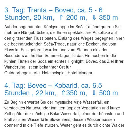
3. Tag: Trenta – Bovec, ca. 5 - 6
Stunden, 20 km, ⇑ 200 m, ⇓ 350 m
Auf der sogenannten Königsetappe im Soča-Tal überqueren Sie
mehrere Hängebrücken, die Ihnen spektakuläre Ausblicke auf
den glitzernden Fluss bieten. Entlang des Weges begegnen Ihnen
die beeindruckenden Soča-Tröge, natürliche Becken, die vom
Fluss im Fels geformt wurden und zum Staunen einladen.
Besonders an heißen Sommertagen ist das Eintauchen in die
kühlen Fluten der Soča ein echtes Highlight. Bovec, das Ziel Ihrer
Wanderung, ist ein bekannter Ort für
Outdoorbegeisterte. Hotelbeispiel: Hotel Mangart
4. Tag: Bovec – Kobarid, ca. 6,5
Stunden , 22 km, ⇑350 m, ⇓ 500 m
Zu Beginn erwartet Sie der mystische Virje Wasserfall, ein
verstecktes Naturwunder inmitten üppiger Vegetation und kurze
Zeit später der mächtige Boka Wasserfall, einer der höchsten und
kraftvollsten Wasserfälle Sloweniens, dessen Wassermassen
donnernd in die Tiefe stürzen. Weiter geht es durch dichte Wälder