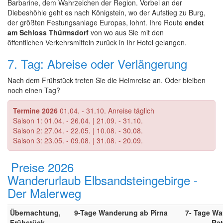
Barbarine, dem Wahrzeichen der Region. Vorbei an der
Diebeshöhle geht es nach Königstein, wo der Aufstieg zu Burg,
der größten Festungsanlage Europas, lohnt. Ihre Route
endet
am Schloss Thürmsdorf
von wo aus Sie mit den
öffentlichen Verkehrsmitteln zurück in Ihr Hotel gelangen.
7. Tag: Abreise oder Verlängerung
Nach dem Frühstück treten Sie die Heimreise an. Oder bleiben
noch einen Tag?
Termine 2026
01.04. - 31.10. Anreise täglich
Saison 1: 01.04. - 26.04. | 21.09. - 31.10.
Saison 2: 27.04. - 22.05. | 10.08. - 30.08.
Saison 3: 23.05. - 09.08. | 31.08. - 20.09.
Preise 2026
Wanderurlaub Elbsandsteingebirge -
Der Malerweg
Übernachtung,
9-Tage Wanderung ab Pirna
7- Tage W
Frühstück
Ra