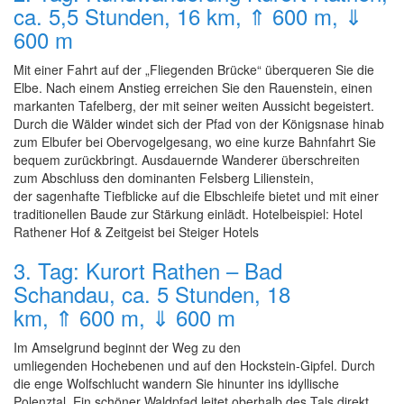
ca. 5,5 Stunden, 16 km, ⇑ 600 m, ⇓
600 m
Mit einer Fahrt auf der „Fliegenden Brücke“ überqueren Sie die
Elbe. Nach einem Anstieg erreichen Sie den Rauenstein, einen
markanten Tafelberg, der mit seiner weiten Aussicht begeistert.
Durch die Wälder windet sich der Pfad von der Königsnase hinab
zum Elbufer bei Obervogelgesang, wo eine kurze Bahnfahrt Sie
bequem zurückbringt. Ausdauernde Wanderer überschreiten
zum Abschluss den dominanten Felsberg Lilienstein,
der sagenhafte Tiefblicke auf die Elbschleife bietet und mit einer
traditionellen Baude zur Stärkung einlädt. Hotelbeispiel: Hotel
Rathener Hof & Zeitgeist bei Steiger Hotels
3. Tag: Kurort Rathen – Bad
Schandau, ca. 5 Stunden, 18
km, ⇑ 600 m, ⇓ 600 m
Im Amselgrund beginnt der Weg zu den
umliegenden Hochebenen und auf den Hockstein-Gipfel. Durch
die enge Wolfschlucht wandern Sie hinunter ins idyllische
Polenztal. Ein schöner Waldpfad leitet oberhalb des Tals direkt