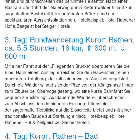
hinab und durchschreiten das berühmte Felsentor. Nach einer
Rast am Ufer führt der Malerweg durch Kiefernwälder hinauf zur
sagenhaften Bastei mit ihrer berühmten Brücke und den
spektakulären Aussichtsplattformen. Hotelbeispiel: Hotel Rathener
Hof & Zeitgeist bei Steiger Hotels
3. Tag: Rundwanderung Kurort Rathen,
ca. 5,5 Stunden, 16 km, ⇑ 600 m, ⇓
600 m
Mit einer Fahrt auf der „Fliegenden Brücke“ überqueren Sie die
Elbe. Nach einem Anstieg erreichen Sie den Rauenstein, einen
markanten Tafelberg, der mit seiner weiten Aussicht begeistert.
Durch die Wälder windet sich der Pfad von der Königsnase hinab
zum Elbufer bei Obervogelgesang, wo eine kurze Bahnfahrt Sie
bequem zurückbringt. Ausdauernde Wanderer überschreiten
zum Abschluss den dominanten Felsberg Lilienstein,
der sagenhafte Tiefblicke auf die Elbschleife bietet und mit einer
traditionellen Baude zur Stärkung einlädt. Hotelbeispiel: Hotel
Rathener Hof & Zeitgeist bei Steiger Hotels
4. Tag: Kurort Rathen – Bad