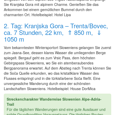
Sie Kranjska Gora mit alpinem Charme. Genießen Sie das
Ankommen bei einem gemütlichen Bummel durch den
charmanten Ort. Hotelbeispiel: Hotel Lipa
2. Tag: Kranjska Gora – Trenta/Bovec,
ca. 7 Stunden, 22 km, ⇑ 850 m, ⇓
1050 m
Vom bekanntesten Wintersportort Sloweniens gelangen Sie zuerst
zum Jasna-See, dessen klares Wasser die umliegenden Berge
spiegelt. Bergauf geht es zum Vrsic Pass, dem höchsten
Gebirgspass Sloweniens, wo Sie ein atemberaubendes
Bergpanorama erwartet. Auf dem Abstieg nach Trenta können Sie
die Soča Quelle erkunden, wo das kristallklare Wasser des
Flusses entspringt und in die türkisfarbene Soča fließt. Eine
unvergessliche Wanderung durch eine der schönsten
Landschaften Sloweniens. Hotelbeispiel: House DorMica
Streckencharakter Wanderreise Slowenien Alpe-Adria-
Trail
Für die täglichen Wanderungen sind eine gute Ausdauer und
solide Grundkondition Voraussetzung. Die täglichen Routen