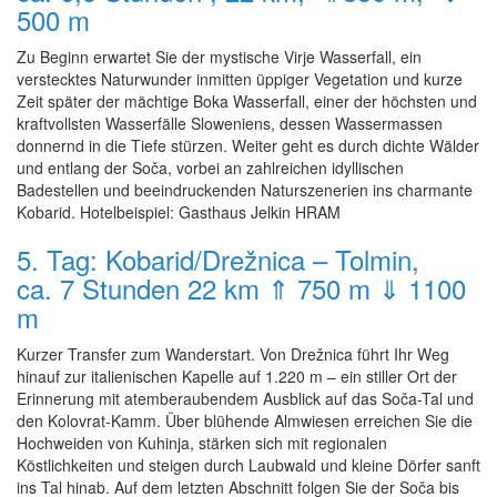
500 m
Zu Beginn erwartet Sie der mystische Virje Wasserfall, ein
verstecktes Naturwunder inmitten üppiger Vegetation und kurze
Zeit später der mächtige Boka Wasserfall, einer der höchsten und
kraftvollsten Wasserfälle Sloweniens, dessen Wassermassen
donnernd in die Tiefe stürzen. Weiter geht es durch dichte Wälder
und entlang der Soča, vorbei an zahlreichen idyllischen
Badestellen und beeindruckenden Naturszenerien ins charmante
Kobarid. Hotelbeispiel: Gasthaus Jelkin HRAM
5. Tag: Kobarid/Drežnica – Tolmin,
ca. 7 Stunden 22 km ⇑ 750 m ⇓ 1100
m
Kurzer Transfer zum Wanderstart. Von Drežnica führt Ihr Weg
hinauf zur italienischen Kapelle auf 1.220 m – ein stiller Ort der
Erinnerung mit atemberaubendem Ausblick auf das Soča-Tal und
den Kolovrat-Kamm. Über blühende Almwiesen erreichen Sie die
Hochweiden von Kuhinja, stärken sich mit regionalen
Köstlichkeiten und steigen durch Laubwald und kleine Dörfer sanft
ins Tal hinab. Auf dem letzten Abschnitt folgen Sie der Soča bis