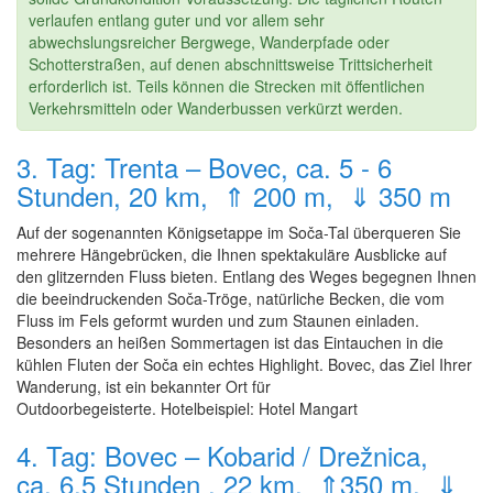
verlaufen entlang guter und vor allem sehr
abwechslungsreicher Bergwege, Wanderpfade oder
Schotterstraßen, auf denen abschnittsweise Trittsicherheit
erforderlich ist. Teils können die Strecken mit öffentlichen
Verkehrsmitteln oder Wanderbussen verkürzt werden.
3. Tag: Trenta – Bovec, ca. 5 - 6
Stunden, 20 km, ⇑ 200 m, ⇓ 350 m
Auf der sogenannten Königsetappe im Soča-Tal überqueren Sie
mehrere Hängebrücken, die Ihnen spektakuläre Ausblicke auf
den glitzernden Fluss bieten. Entlang des Weges begegnen Ihnen
die beeindruckenden Soča-Tröge, natürliche Becken, die vom
Fluss im Fels geformt wurden und zum Staunen einladen.
Besonders an heißen Sommertagen ist das Eintauchen in die
kühlen Fluten der Soča ein echtes Highlight. Bovec, das Ziel Ihrer
Wanderung, ist ein bekannter Ort für
Outdoorbegeisterte. Hotelbeispiel: Hotel Mangart
4. Tag: Bovec – Kobarid / Drežnica,
ca. 6,5 Stunden , 22 km, ⇑350 m, ⇓