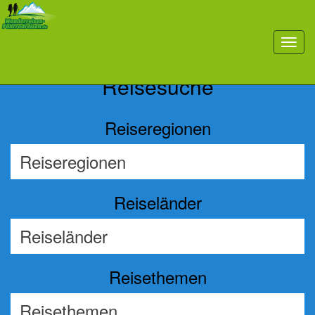
Previous
Nex
toggl
navig
Reisesuche
Reiseregionen
Reiseländer
Reisethemen