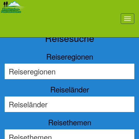
Previous
Nex
toggl
navig
Reisesuche
Reiseregionen
Reiseländer
Reisethemen