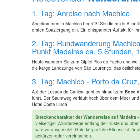
1. Tag: Anreise nach Machico
Angekommen in Machico begrüßt Sie die milde Atlantik
ersten Spaziergang ein. Ein entspannter Auftakt für I
2. Tag: Rundwanderung Machico, 
Punkt Madeiras ca. 5 Stunden,
Heute wandern Sie zum Gipfel Pico do Facho und weite
die karge Landzunge von São Lourenço, das östlichst
3. Tag: Machico - Porto da Cru
Auf der Levada do Caniçal geht es hinauf zum
Boca d
führt. Der Saumweg verläuft hoch über dem Meer und 
Hotel Costa Linda
Streckencharakter der Wanderreise auf Madeira 
vielseitiger Wanderwege entlang der Küste und über St
wird vorausgesetzt. Gute körperliche Fitness ist fü
abkürzen oder vereinfachen.