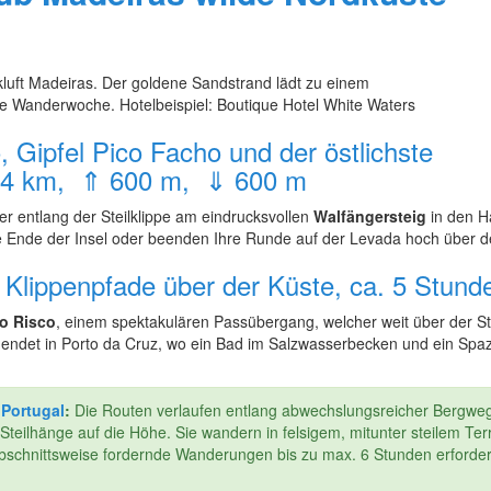
luft Madeiras. Der goldene Sandstrand lädt zu einem
hre Wanderwoche. Hotelbeispiel: Boutique Hotel White Waters
Gipfel Pico Facho und der östlichste
 14 km, ⇑ 600 m, ⇓ 600 m
r entlang der Steilklippe am eindrucksvollen
Walfängersteig
in den H
e Ende der Insel oder beenden Ihre Runde auf der Levada hoch über d
z, Klippenpfade über der Küste, ca. 5 St
o Risco
, einem spektakulären Passübergang, welcher weit über der St
endet in Porto da Cruz, wo ein Bad im Salzwasserbecken und ein Spaz
-
Portugal
:
Die Routen verlaufen entlang abwechslungsreicher Bergwe
eilhänge auf die Höhe. Sie wandern in felsigem, mitunter steilem Terra
r abschnittsweise fordernde Wanderungen bis zu max. 6 Stunden erforde