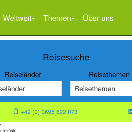
Weltweit
Themen
Über uns

Reisesuche
Reiseländer
Reisethemen
+49 (0) 3695 622 073
e