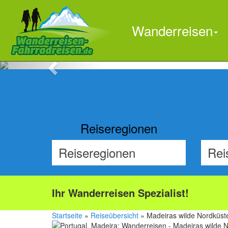
Wanderreisen
Previous
Reiseregionen
Ihr Wanderreisen Spezialist!
Startseite
»
Reiseübersicht
» Madeiras wilde Nordküst