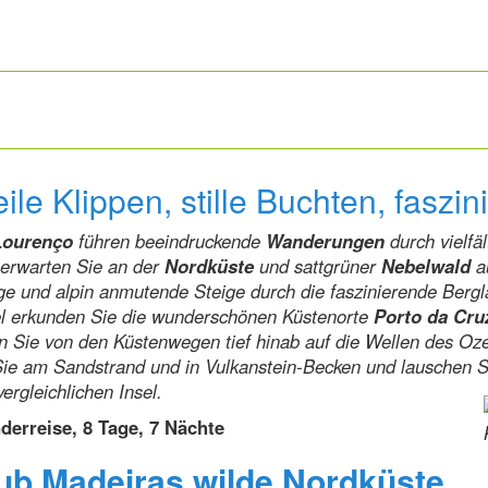
ile Klippen, stille Buchten, faszi
Lourenço
führen beeindruckende
Wanderungen
durch vielfä
 erwarten Sie an der
Nordküste
und sattgrüner
Nebelwald
a
ge und alpin anmutende Steige durch die faszinierende Berg
sel erkunden Sie die wunderschönen Küstenorte
Porto da Cru
n Sie von den Küstenwegen tief hinab auf die Wellen des Oz
Sie am Sandstrand und in Vulkanstein-Becken und lauschen 
ergleichlichen Insel.
derreise, 8 Tage, 7 Nächte
ub Madeiras wilde Nordküste