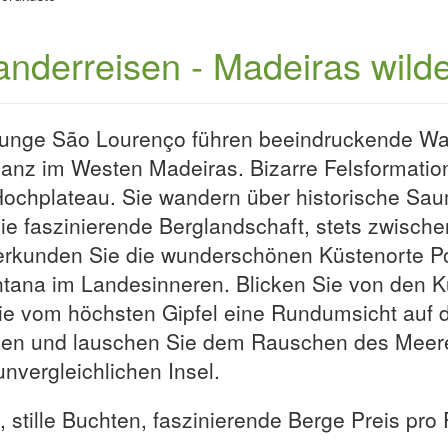
anderreisen - Madeiras wild
zunge São Lourenço führen beeindruckende Wan
 ganz im Westen Madeiras. Bizarre Felsformati
ochplateau. Sie wandern über historische Sau
ie faszinierende Berglandschaft, stets zwisc
l erkunden Sie die wunderschönen Küstenorte P
ntana im Landesinneren. Blicken Sie von den K
e vom höchsten Gipfel eine Rundumsicht auf d
ken und lauschen Sie dem Rauschen des Meeres
nvergleichlichen Insel.
, stille Buchten, faszinierende Berge Preis pr