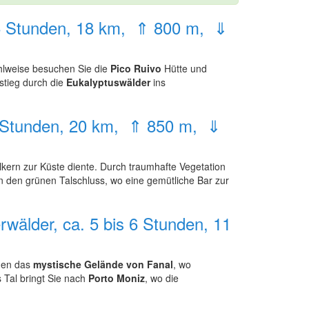
. 6 Stunden, 18 km, ⇑ 800 m, ⇓
ahlweise besuchen Sie die
Pico Ruivo
Hütte und
stieg durch die
Eukalyptuswälder
ins
 6 Stunden, 20 km, ⇑ 850 m, ⇓
kern zur Küste diente. Durch traumhafte Vegetation
in den grünen Talschluss, wo eine gemütliche Bar zur
wälder, ca. 5 bis 6 Stunden, 11
hen das
mystische Gelände von Fanal
, wo
 Tal bringt Sie nach
Porto Moniz
, wo die