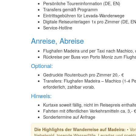
Persönliche Toureninformation (DE, EN)
Transfers gemäß Programm
Eintrittsgebühren für Levada-Wanderwege
Digitale Reiseunterlagen 1x pro Zimmer (DE, E
Service-Hotline
Anreise, Abreise
Flughafen Madeira und per Taxi nach Machico, c
Rückreise per Buss von Porto Moniz zum Flughaf
Optional:
Gedruckte Routenbuch pro Zimmer 20,- €
Transfers: Flughafen Madeira – Machico (1-4 Pe
erforderlich, zahlbar vorab.
Hinweis:
Kurtaxe soweit fällig, nicht im Reisepreis enthalt
Fahrten mit öffentlichen Verkehrsmitteln ca. 3,-
Sondertermine auf Anfrage
Die Highlights der Wanderreise auf Madeira:
• Vom
Nebelwald, tosende Wasserfälle, Levadas und spekta