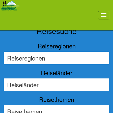
Previous
Nex
toggl
navig
Reisesuche
Reiseregionen
Reiseländer
Reisethemen