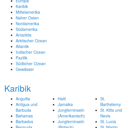
Europa
Karibik
Mittelamerika
Naher Osten
Nordamerika
Südamerika
Antarktis
Arktischer Ozean
Atlantik
Indischer Ozean
Pazifik
Südlicher Ozean
Gewässer
Karibik
Anguilla
Haiti
St.
Antigua und
Jamaika
Barthélemy
Barbuda
Jungferninseln
St. Kitts und
Bahamas
(Amerikanisch)
Nevis
Barbados
Jungferninseln
St. Lucia
Bermuda
(Britisch)
St. Martin