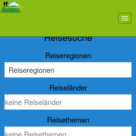
Previous
Nex
toggl
navig
Reisesuche
Reiseregionen
Reiseländer
Reisethemen