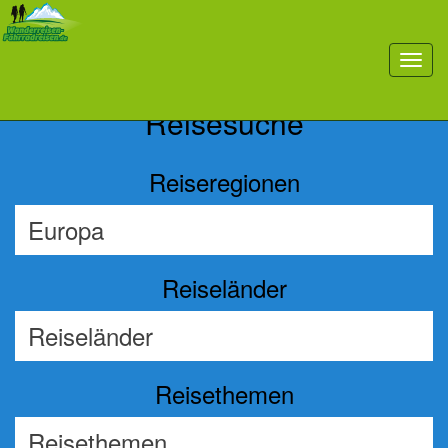
Previous
Nex
toggl
navig
Reisesuche
Reiseregionen
Reiseländer
Reisethemen