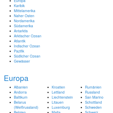
Europa
Karibik
Mittelamerika
Naher Osten
Nordamerika
Südamerika
Antarktis
Arktischer Ozean
Atlantik
Indischer Ozean
Pazifik
Südlicher Ozean
Gewässer
Europa
Albanien
Kroatien
Rumänien
Andorra
Lettland
Russland
Baltikum
Liechtenstein
San Marino
Belarus
Litauen
Schottland
(Weißrussland)
Luxemburg
Schweden
Belgien
Malta
Schweiz