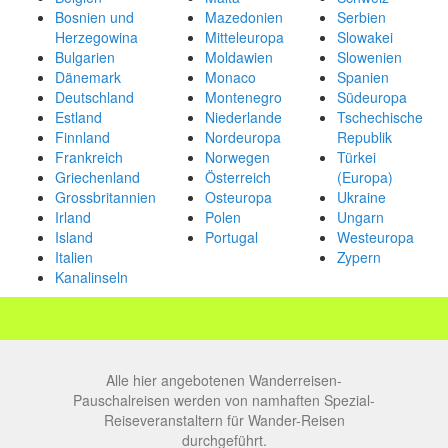
Bosnien und
Mazedonien
Serbien
Herzegowina
Mitteleuropa
Slowakei
Bulgarien
Moldawien
Slowenien
Dänemark
Monaco
Spanien
Deutschland
Montenegro
Südeuropa
Estland
Niederlande
Tschechische
Finnland
Nordeuropa
Republik
Frankreich
Norwegen
Türkei
Griechenland
Österreich
(Europa)
Grossbritannien
Osteuropa
Ukraine
Irland
Polen
Ungarn
Island
Portugal
Westeuropa
Italien
Zypern
Kanalinseln
Alle hier angebotenen Wanderreisen-
Pauschalreisen werden von namhaften Spezial-
Reiseveranstaltern für Wander-Reisen
durchgeführt.