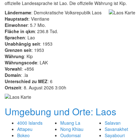
offizielle Landessprache ist Lao. Die offizielle Währung ist Kip.
Ländername
: Demokratische Volksrepublik Laos
Hauptstadt
: Vientiane
Einwohner
: 5.7 Mio.
Fläche in qkm
: 236.8 Tsd.
Sprachen
: Lao
Unabhängig seit
: 1953
Grenzen seit
: 1953
Währung
: Kip
Währungscode
: LAK
Vorwahl
: +856
Domain
: .la
Unterschied zu MEZ
: 6
Ortszeit
: 8. August 2026 3:00h
Umgebung und Orte: Laos
4000 Islands
Muang La
Salavan
Attapeu
Nong Khiau
Savanakhet
Bokeo
Oudomsai
Sayabouri