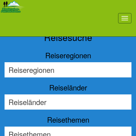
Previous
Nex
toggl
navig
Reisesuche
Reiseregionen
Reiseländer
Reisethemen