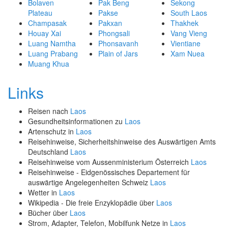
Bolaven
Pak Beng
Sekong
Plateau
Pakse
South Laos
Champasak
Pakxan
Thakhek
Houay Xai
Phongsali
Vang Vieng
Luang Namtha
Phonsavanh
Vientiane
Luang Prabang
Plain of Jars
Xam Nuea
Muang Khua
Links
Reisen nach
Laos
Gesundheitsinformationen zu
Laos
Artenschutz in
Laos
Reisehinweise, Sicherheitshinweise des Auswärtigen Amts
Deutschland
Laos
Reisehinweise vom Aussenministerium Österreich
Laos
Reisehinweise - Eidgenössisches Departement für
auswärtige Angelegenheiten Schweiz
Laos
Wetter in
Laos
Wikipedia - Die freie Enzyklopädie über
Laos
Bücher über
Laos
Strom, Adapter, Telefon, Mobilfunk Netze in
Laos