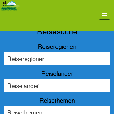
Previous
Nex
toggl
navig
Reisesuche
Reiseregionen
Reiseländer
Reisethemen