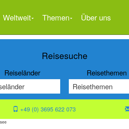
Weltweit
Themen
Über uns

Reisesuche
Reiseländer
Reisethemen
+49 (0) 3695 622 073
dsee