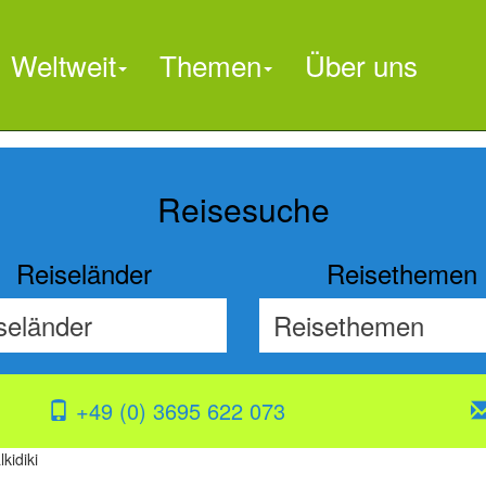
Weltweit
Themen
Über uns

Reisesuche
Reiseländer
Reisethemen
+49 (0) 3695 622 073
kidiki