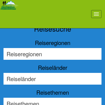
Previous
Nex
toggl
navig
Reisesuche
Reiseregionen
Reiseländer
Reisethemen