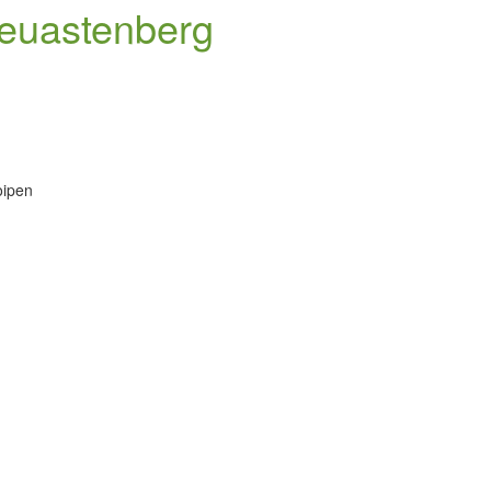
Neuastenberg
oipen