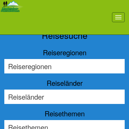
Previous
Nex
toggl
navig
Reisesuche
Reiseregionen
Reiseländer
Reisethemen