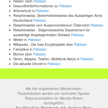
Reisen nach
Pakistan
Gesundheitsinformationen zu
Pakistan
Artenschutz in
Pakistan
Reisehinweise, Sicherheitshinweise des Auswärtigen Amts
Deutschland
Pakistan
Reisehinweise vom Aussenministerium Österreich
Pakistan
Reisehinweise - Eidgenössisches Departement für
auswärtige Angelegenheiten Schweiz
Pakistan
Wetter in
Pakistan
Wikipedia - Die freie Enzyklopädie über
Pakistan
Fahrpläne in
Pakistan
Bücher über
Pakistan
Strom, Adapter, Telefon, Mobilfunk Netze in
Pakistan
Die aktuelle Uhrzeit in
Pakistan
Alle hier angebotenen Wanderreisen-
Pauschalreisen werden von namhaften Spezial-
Reiseveranstaltern für Wander-Reisen
durchgeführt.
Das Reisebüro Platzdasch, Inh. Andreas Weitz,