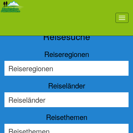
Previous
Nex
toggl
navig
Reisesuche
Reiseregionen
Reiseländer
Reisethemen