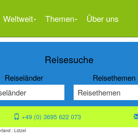
Weltweit
Themen
Über uns

Reisesuche
Reiseländer
Reisethemen
+49 (0) 3695 622 073
land : Lützel