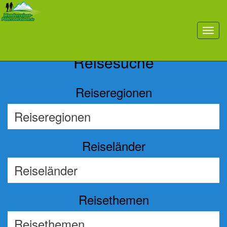
Previous
Nex
toggl
navig
Reisesuche
Reiseregionen
Reiseländer
Reisethemen