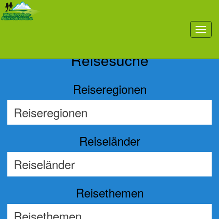
Previous
Nex
toggl
navig
Reisesuche
Reiseregionen
Reiseländer
Reisethemen