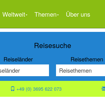
Weltweit
Themen
Über uns

Reisesuche
Reiseländer
Reisethemen
+49 (0) 3695 622 073