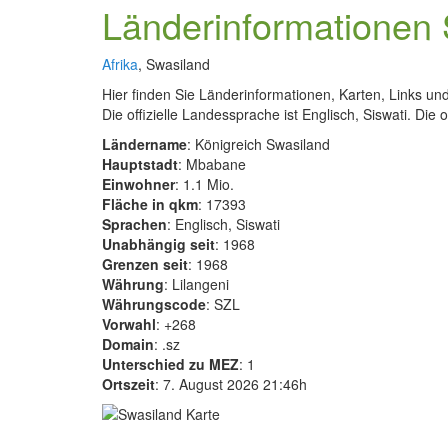
Länderinformationen
Afrika
, Swasiland
Hier finden Sie Länderinformationen, Karten, Links u
Die offizielle Landessprache ist Englisch, Siswati. Die o
Ländername
: Königreich Swasiland
Hauptstadt
: Mbabane
Einwohner
: 1.1 Mio.
Fläche in qkm
: 17393
Sprachen
: Englisch, Siswati
Unabhängig seit
: 1968
Grenzen seit
: 1968
Währung
: Lilangeni
Währungscode
: SZL
Vorwahl
: +268
Domain
: .sz
Unterschied zu MEZ
: 1
Ortszeit
: 7. August 2026 21:46h