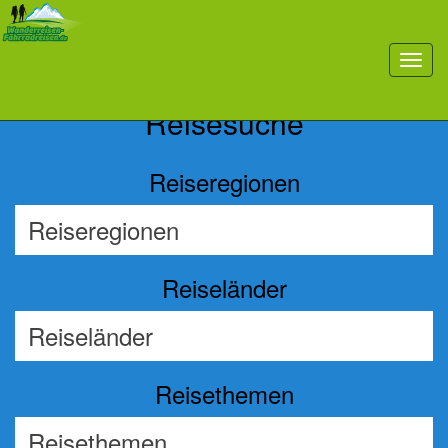
Previous
Nex
toggl
navig
Reisesuche
Reiseregionen
Reiseländer
Reisethemen