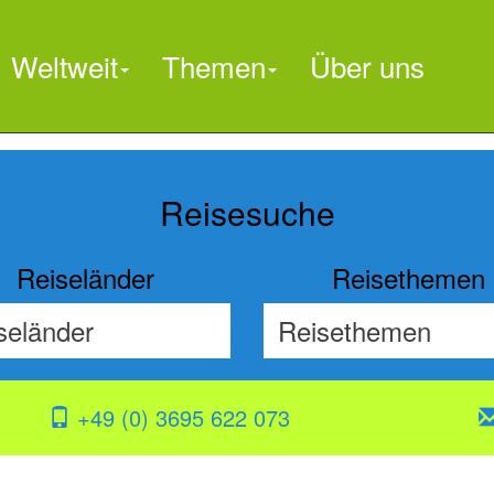
Weltweit
Themen
Über uns

Reisesuche
Reiseländer
Reisethemen
+49 (0) 3695 622 073