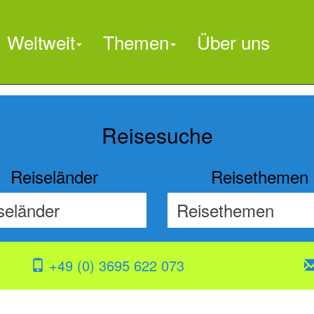
Weltweit
Themen
Über uns

Reisesuche
Reiseländer
Reisethemen
+49 (0) 3695 622 073