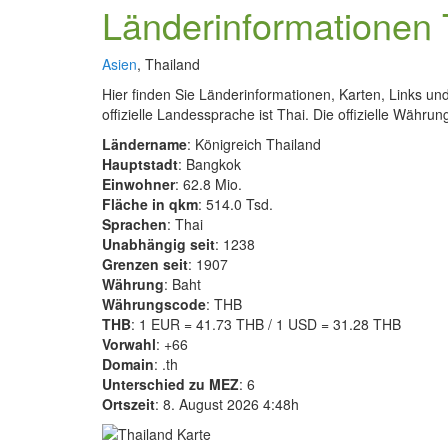
Länderinformationen 
Asien
, Thailand
Hier finden Sie Länderinformationen, Karten, Links un
offizielle Landessprache ist Thai. Die offizielle Währung
Ländername
: Königreich Thailand
Hauptstadt
: Bangkok
Einwohner
: 62.8 Mio.
Fläche in qkm
: 514.0 Tsd.
Sprachen
: Thai
Unabhängig seit
: 1238
Grenzen seit
: 1907
Währung
: Baht
Währungscode
: THB
THB
: 1 EUR = 41.73 THB / 1 USD = 31.28 THB
Vorwahl
: +66
Domain
: .th
Unterschied zu MEZ
: 6
Ortszeit
: 8. August 2026 4:48h