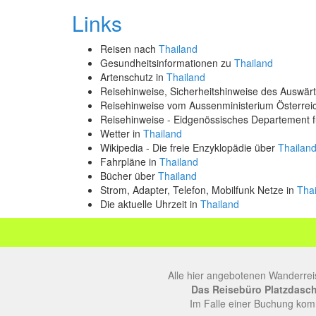
Links
Reisen nach
Thailand
Gesundheitsinformationen zu
Thailand
Artenschutz in
Thailand
Reisehinweise, Sicherheitshinweise des Auswä
Reisehinweise vom Aussenministerium Österre
Reisehinweise - Eidgenössisches Departement 
Wetter in
Thailand
Wikipedia - Die freie Enzyklopädie über
Thailan
Fahrpläne in
Thailand
Bücher über
Thailand
Strom, Adapter, Telefon, Mobilfunk Netze in
Tha
Die aktuelle Uhrzeit in
Thailand
Alle hier angebotenen Wanderrei
Das Reisebüro Platzdasch, 
Im Falle einer Buchung komm