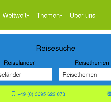
Weltweit
Themen
Über uns

Reisesuche
Reiseländer
Reisethemen
+49 (0) 3695 622 073