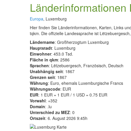
Länderinformationen
Europa
, Luxemburg
Hier finden Sie Länderinformationen, Karten, Links 
tqkm. Die offizielle Landessprache ist Lëtzebuergesch,
Ländername
: Großherzogtum Luxemburg
Hauptstadt
: Luxemburg
Einwohner
: 453.0 Tsd.
Fläche in qkm
: 2586
Sprachen
: Lëtzebuergesch, Französisch, Deutsch
Unabhängig seit
: 1867
Grenzen seit
: 1867
Währung
: Euro, ehemals Luxemburgische Francs
Währungscode
: EUR
EUR
: 1 EUR = 1 EUR / 1 USD = 0.75 EUR
Vorwahl
: +352
Domain
: .lu
Unterschied zu MEZ
: 0
Ortszeit
: 6. August 2026 9:45h