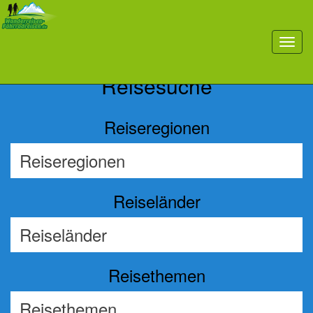
Previous
Nex
toggl
navig
Reisesuche
Reiseregionen
Reiseländer
Reisethemen