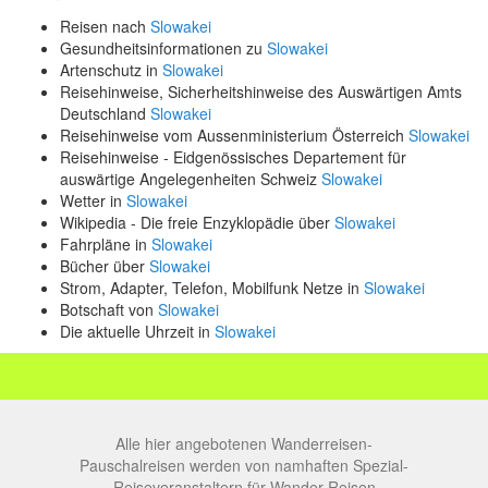
Reisen nach
Slowakei
Gesundheitsinformationen zu
Slowakei
Artenschutz in
Slowakei
Reisehinweise, Sicherheitshinweise des Auswärtigen Amts
Deutschland
Slowakei
Reisehinweise vom Aussenministerium Österreich
Slowakei
Reisehinweise - Eidgenössisches Departement für
auswärtige Angelegenheiten Schweiz
Slowakei
Wetter in
Slowakei
Wikipedia - Die freie Enzyklopädie über
Slowakei
Fahrpläne in
Slowakei
Bücher über
Slowakei
Strom, Adapter, Telefon, Mobilfunk Netze in
Slowakei
Botschaft von
Slowakei
Die aktuelle Uhrzeit in
Slowakei
Alle hier angebotenen Wanderreisen-
Pauschalreisen werden von namhaften Spezial-
Reiseveranstaltern für Wander-Reisen