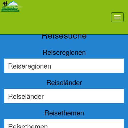
Previous
Nex
toggl
navig
Reisesuche
Reiseregionen
Reiseländer
Reisethemen