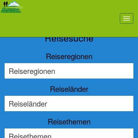
Previous
Nex
toggl
navig
Reisesuche
Reiseregionen
Reiseländer
Reisethemen