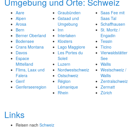
Umgebung und Orte: Schweiz
Aare
Graubünden
Saas Fee mit
Alpen
Gstaad und
Saas Tal
Arosa
Umgebung
Schaffhausen
Bern
Inn
St. Moritz /
Berner Oberland
Interlaken
Engadin
Bodensee
Klosters
Tessin
Crans Montana
Lago Maggiore
Ticino
Davos
Les Portes du
Vierwaldstätter
Espace
Soleil
See
Mittelland
Luzern
Wallis
Flims, Laax und
Nordwestschweiz
Westschweiz /
Falera
Ostschweiz
Wallis
Genf
Région
Zentralschweiz
Genferseeregion
Lémanique
Zermatt
Rhein
Zürich
Links
Reisen nach
Schweiz