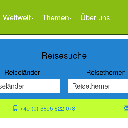
Weltweit
Themen
Über uns

Reisesuche
Reiseländer
Reisethemen
+49 (0) 3695 622 073