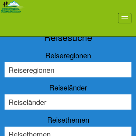
Previous
Nex
toggl
navig
Reisesuche
Reiseregionen
Reiseländer
Reisethemen