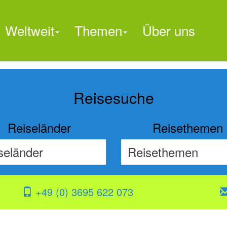
Weltweit
Themen
Über uns

Reisesuche
Reiseländer
Reisethemen
+49 (0) 3695 622 073