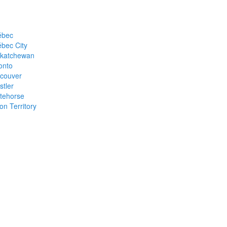
ébec
bec City
katchewan
onto
couver
stler
tehorse
on Territory