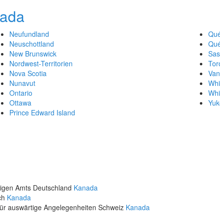
nada
Neufundland
Qu
Neuschottland
Qué
New Brunswick
Sas
Nordwest-Territorien
Tor
Nova Scotia
Van
Nunavut
Whi
Ontario
Whi
Ottawa
Yuk
Prince Edward Island
rtigen Amts Deutschland
Kanada
ich
Kanada
für auswärtige Angelegenheiten Schweiz
Kanada