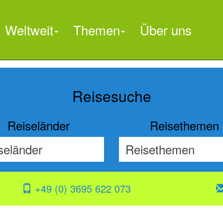
Weltweit
Themen
Über uns

Reisesuche
Reiseländer
Reisethemen
+49 (0) 3695 622 073