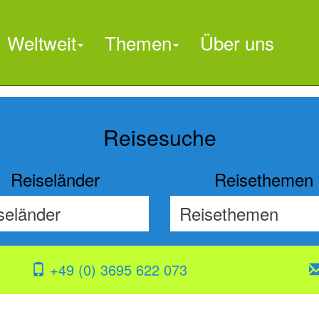
Weltweit
Themen
Über uns

Reisesuche
Reiseländer
Reisethemen
+49 (0) 3695 622 073