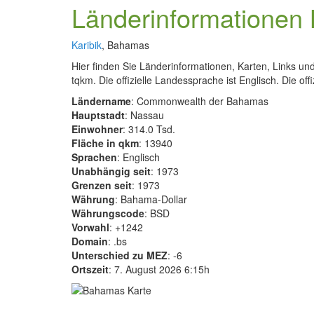
Länderinformatione
Karibik
, Bahamas
Hier finden Sie Länderinformationen, Karten, Links
tqkm. Die offizielle Landessprache ist Englisch. Die of
Ländername
: Commonwealth der Bahamas
Hauptstadt
: Nassau
Einwohner
: 314.0 Tsd.
Fläche in qkm
: 13940
Sprachen
: Englisch
Unabhängig seit
: 1973
Grenzen seit
: 1973
Währung
: Bahama-Dollar
Währungscode
: BSD
Vorwahl
: +1242
Domain
: .bs
Unterschied zu MEZ
: -6
Ortszeit
: 7. August 2026 6:15h