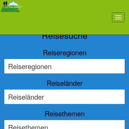
Previous
Nex
toggl
navig
Reisesuche
Reiseregionen
Reiseländer
Reisethemen