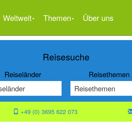
Weltweit
Themen
Über uns

Reisesuche
Reiseländer
Reisethemen
+49 (0) 3695 622 073